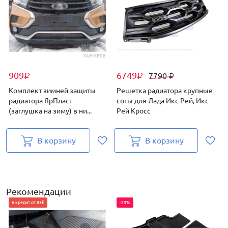
YAR-XP08
909
6749
7790
₽
₽
₽
Комплект зимней защиты
Решетка радиатора крупные
Р
радиатора ЯрПласт
соты для Лада Икс Рей, Икс
(заглушка на зиму) в ни...
Рей Кросс
В корзину
В корзину
Рекомендации
в кредит от 83₽
-23%