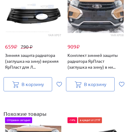
YAR-XP07
YAR-XP08
659
909
790
₽
₽
₽
Зимняя защита радиатора
Комплект зимней защиты
(заглушка на зиму) верхняя
радиатора ЯрПласт
ЯрПласт для Л...
(заглушка на зиму) в ни...
В корзину
В корзину
Похожие товары
Отправим сегодня!
-14%
в кредит от 277₽