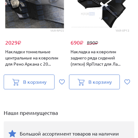
YAR-RP05
YAR-XP13
2029
690
890
₽
₽
₽
Накладки тоннельные
Накладка на ковролин
центральные на ковролин
заднего ряда сидений
для Рено Аркана с 20...
(пятки) ЯрПласт для Ла...
Р
В корзину
В корзину
Наши преимущества
Большой ассортимент товаров на наличии