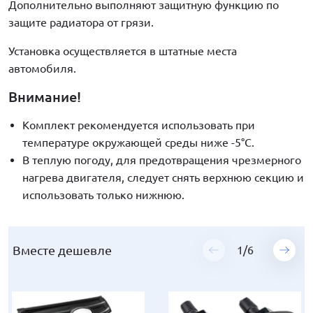
Дополнительно выполняют защитную функцию по
защите радиатора от грязи.
Установка осуществляется в штатные места
автомобиля.
Внимание!
Комплект рекомендуется использовать при
температуре окружающей среды ниже -5°С.
В теплую погоду, для предотвращения чрезмерного
нагрева двигателя, следует снять верхнюю секцию и
использовать только нижнюю.
Вместе дешевле
Вместе дешевле
Вместе дешевле
Вместе дешевле
Вместе дешевле
Вместе дешевле
1
1
1
1
1
1
/
/
/
/
/
/
6
6
6
6
6
6