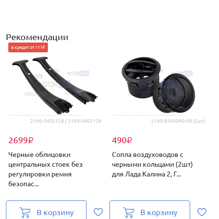
Рекомендации
в кредит от 111₽
2190-5402128 / 2190-5402129
2190-8104040-00 (2шт)
2699
490
₽
₽
Черные облицовки
Сопла воздуховодов с
центральных стоек без
черными кольцами (2шт)
регулировки ремня
для Лада Калина 2, Г...
к
безопас...
В корзину
В корзину