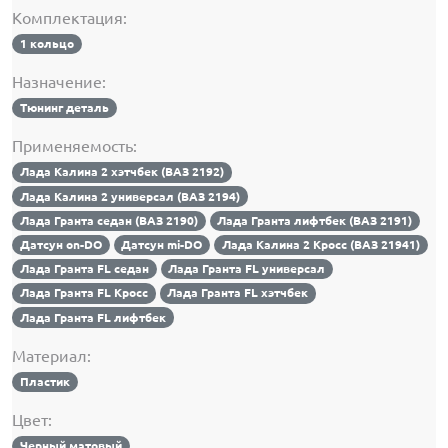
Комплектация:
1 кольцо
Назначение:
Тюнинг деталь
Применяемость:
Лада Калина 2 хэтчбек (ВАЗ 2192)
Лада Калина 2 универсал (ВАЗ 2194)
Лада Гранта седан (ВАЗ 2190)
Лада Гранта лифтбек (ВАЗ 2191)
Датсун on-DO
Датсун mi-DO
Лада Калина 2 Кросс (ВАЗ 21941)
Лада Гранта FL седан
Лада Гранта FL универсал
Лада Гранта FL Кросс
Лада Гранта FL хэтчбек
Лада Гранта FL лифтбек
Материал:
Пластик
Цвет:
Черный матовый