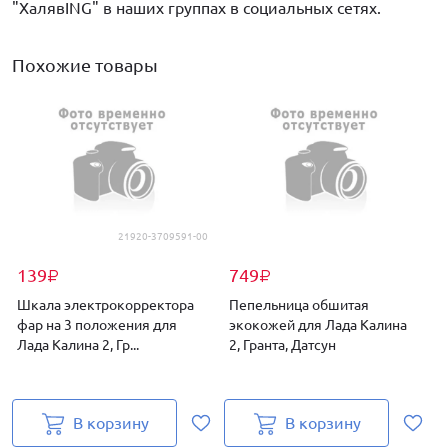
"ХалявING" в наших группах в социальных сетях.
Похожие товары
21920-3709591-00
139
749
₽
₽
Шкала электрокорректора
Пепельница обшитая
фар на 3 положения для
экокожей для Лада Калина
Лада Калина 2, Гр...
2, Гранта, Датсун
К
В корзину
В корзину