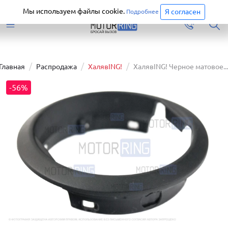
Старая версия сайта еще доступна.
Перейти
Мы используем файлы cookie.
Я согласен
Подробнее
Главная
Распродажа
ХалявING!
ХалявING! Черное матовое...
-56%