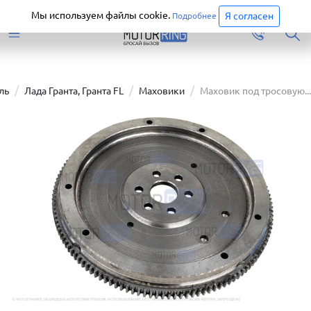
Старая версия сайта еще доступна.
Перейти
Мы используем файлы cookie.
Я согласен
Подробнее
ль
Лада Гранта, Гранта FL
Маховики
Маховик под тросовую...