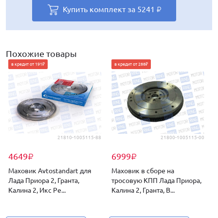
Купить комплект за
Купить комплект за
Купить комплект за
Купить комплект за
Купить комплект за
5241
5265
5241
5379
5249
₽
₽
₽
₽
₽
Купить комплект за
6092
₽
Похожие товары
в кредит от 191₽
в кредит от 288₽
21810-1005115-88
21800-1005115-00
4649
6999
₽
₽
Маховик Avtostandart для
Маховик в сборе на
Лада Приора 2, Гранта,
тросовую КПП Лада Приора,
Калина 2, Икс Ре...
Калина 2, Гранта, В...