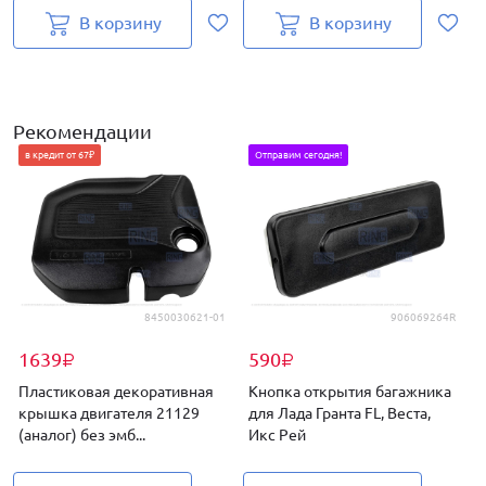
В корзину
В корзину
Рекомендации
в кредит от 67₽
Отправим сегодня!
8450030621-01
906069264R
1639
590
₽
₽
Пластиковая декоративная
Кнопка открытия багажника
крышка двигателя 21129
для Лада Гранта FL, Веста,
K
(аналог) без эмб...
Икс Рей
F