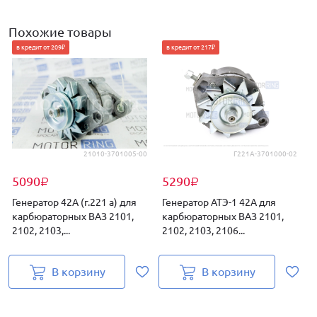
Похожие товары
в кредит от 209₽
в кредит от 217₽
21010-3701005-00
Г221А-3701000-02
5090
5290
₽
₽
Генератор 42А (г.221 а) для
Генератор АТЭ-1 42А для
Г
карбюраторных ВАЗ 2101,
карбюраторных ВАЗ 2101,
2
2102, 2103,...
2102, 2103, 2106...
4
В корзину
В корзину