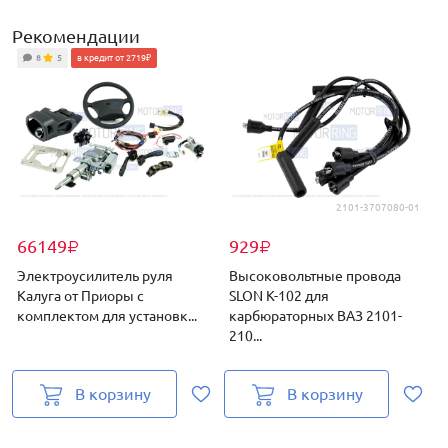
Рекомендации
8
5
в кредит от 2719₽
2101-3707080-01
66149
929
₽
₽
Электроусилитель руля
Высоковольтные провода
Калуга от Приоры с
SLON К-102 для
комплектом для установк...
карбюраторных ВАЗ 2101-
к
210...
В корзину
В корзину