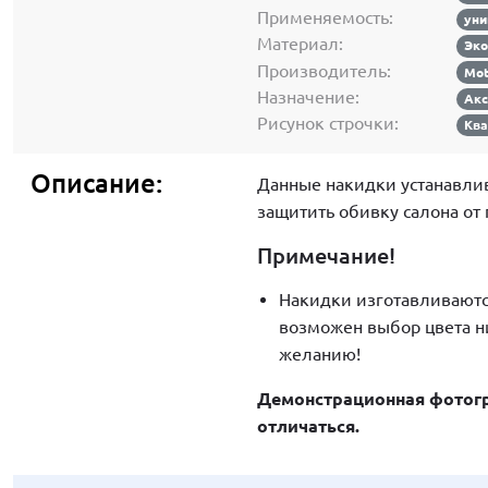
Применяемость:
уни
Материал:
Эк
Производитель:
Mot
Назначение:
Акс
Рисунок строчки:
Ква
Описание:
Данные накидки устанавли
защитить обивку салона от
Примечание!
Накидки изготавливаютс
возможен выбор цвета н
желанию!
Демонстрационная фотогр
отличаться.