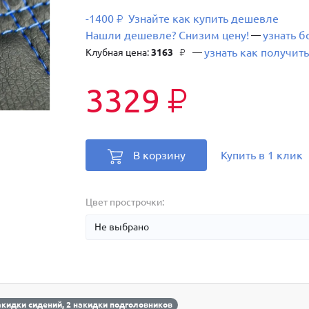
-1400
Узнайте как купить дешевле
₽
Нашли дешевле? Снизим цену!
узнать 
—
узнать как получить
Клубная цена:
3163
—
₽
3329
₽
В корзину
Купить в 1 клик
Цвет прострочки:
акидки сидений, 2 накидки подголовников