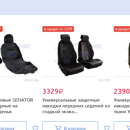
₽
в кредит от 137₽
в кредит
SM0052BK
0012NPS
3329
2390
₽
ховые SENATOR
Универсальные защитные
Универ
ерные на
накидки передних сидений из
накидк
денья
гладкой экоко...
ткани У
орзину
В корзину