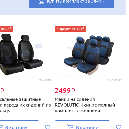
Купить комплект за
Купить комплект за
Купить комплект за
Купить комплект за
Купить комплект за
Купить комплект за
3441
3465
3441
4336
3579
3449
₽
₽
₽
₽
₽
₽
 от 98₽
в кредит от 103₽
0001NPS
МАЙ00039
2499
₽
₽
сальные защитные
Майки на сидения
У
и передних сидений из
REVOLUTION синие полный
н
льтра
комплект с молнией
п
В корзину
В корзину