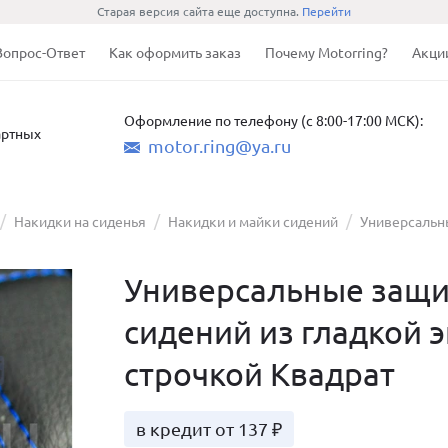
Старая версия сайта еще доступна.
Перейти
Вопрос-Ответ
Как оформить заказ
Почему Motorring?
Акци
Оформление по телефону (с 8:00-17:00 МСК):
артных
motor.ring@ya.ru
Накидки на сиденья
Накидки и майки сидений
Универсальны
Универсальные защи
сидений из гладкой 
строчкой Квадрат
в кредит от 137 ₽