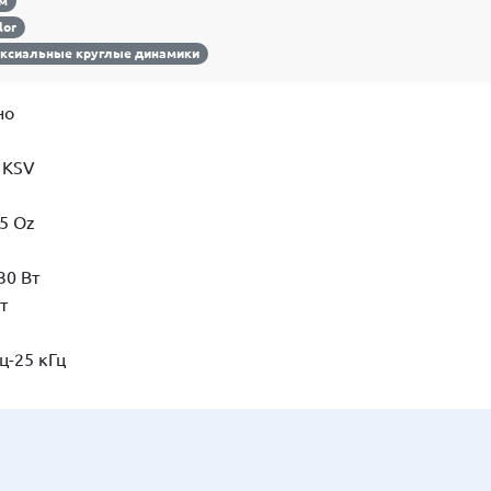
см
lor
ксиальные круглые динамики
но
 KSV
5 Oz
30 Вт
т
ц-25 кГц