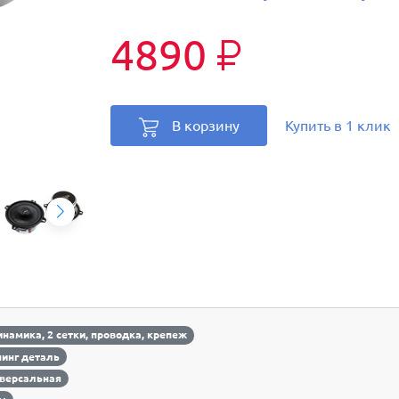
4890
₽
В корзину
Купить в 1 клик
инамика, 2 сетки, проводка, крепеж
инг деталь
версальная