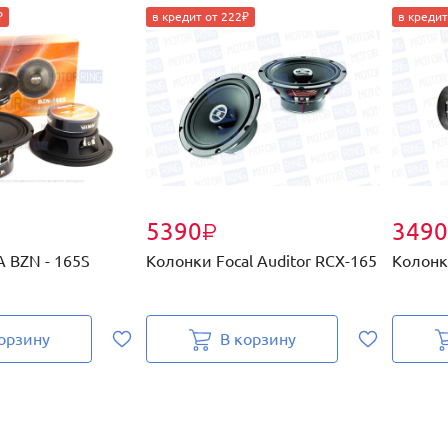
₽
в кредит от 222₽
в кредит
5390
3490
₽
 BZN - 165S
Колонки Focal Auditor RCX-165
Колонк
орзину
В корзину