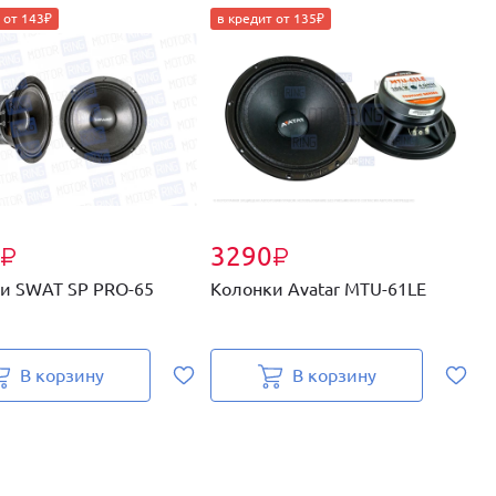
 от 143₽
в кредит от 135₽
3290
₽
₽
и SWAT SP PRO-65
Колонки Avatar MTU-61LE
К
В корзину
В корзину