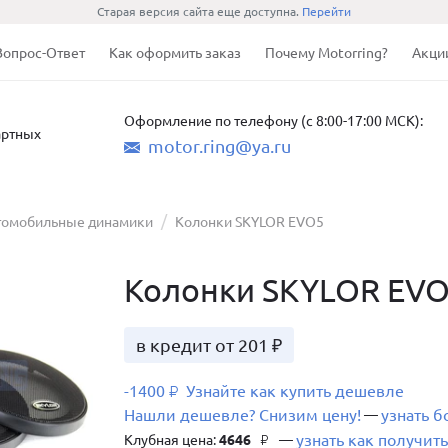
Старая версия сайта еще доступна.
Перейти
Вопрос-Ответ
Как оформить заказ
Почему Motorring?
Акци
Оформление по телефону (с 8:00-17:00 МСК):
артных
motor.ring@ya.ru
томобильные динамики
Колонки SKYLOR EVO5
Колонки SKYLOR EV
в кредит от 201 ₽
-1400
Узнайте как купить дешевле
₽
Нашли дешевле? Снизим цену!
узнать 
—
узнать как получить
Клубная цена:
4646
—
₽