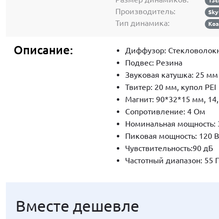
13
Производитель:
Sky
Тип динамика:
Коа
Описание:
Диффузор: Стекловолок
Подвес: Резина
Звуковая катушка: 25 мм
Твитер: 20 мм, купол PEI
Магнит: 90*32*15 мм, 14,
Сопротивление: 4 Ом
Номинальная мощность: 
Пиковая мощность: 120 В
Чувствительность:90 дБ
Частотный диапазон: 55 Г
Вместе дешевле
Вместе дешевле
Вместе дешевле
Вместе дешевле
Вместе дешевле
Вместе дешевле