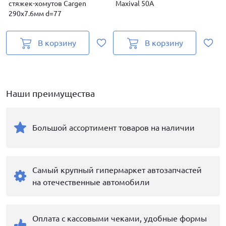
стяжек-хомутов Cargen
Maxival 50А
290х7.6мм d=77
с
В корзину
В корзину
Наши преимущества
Большой ассортимент товаров на наличии
Самый крупный гипермаркет автозапчастей
на отечественные автомобили
Оплата с кассовыми чеками, удобные формы