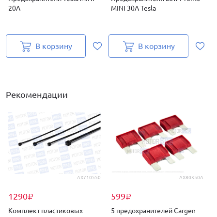
20A
MINI 30А Tesla
В корзину
В корзину
Рекомендации
AX710550
AX80350A
1290
599
₽
₽
Комплект пластиковых
5 предохранителей Cargen