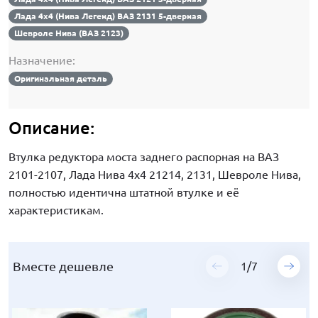
Лада 4х4 (Нива Легенд) ВАЗ 2131 5-дверная
Шевроле Нива (ВАЗ 2123)
Назначение:
Оригинальная деталь
Описание:
Втулка редуктора моста заднего распорная на ВАЗ
2101-2107, Лада Нива 4х4 21214, 2131, Шевроле Нива,
полностью идентична штатной втулке и её
характеристикам.
Вместе дешевле
Вместе дешевле
Вместе дешевле
Вместе дешевле
Вместе дешевле
Вместе дешевле
Вместе дешевле
1
1
1
1
1
1
1
/
/
/
/
/
/
/
7
7
7
7
7
7
7