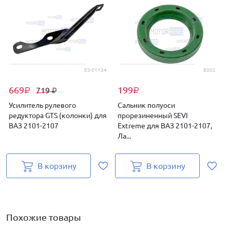
ES-01134
8002
669
199
719
₽
₽
₽
Усилитель рулевого
Сальник полуоси
редуктора GTS (колонки) для
прорезиненный SEVI
м
ВАЗ 2101-2107
Extreme для ВАЗ 2101-2107,
2
Ла...
В корзину
В корзину
Похожие товары