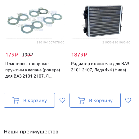
21010-1007078-00
21050-8101060-10
179
1879
199
₽
₽
₽
Пластины стопорные
Радиатор отопителя для ВАЗ
пружины клапана (рокера)
2101-2107, Лада 4х4 (Нива)
для ВАЗ 2101-2107, Л...
к
В корзину
В корзину
Наши преимущества