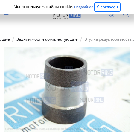
Старая версия сайта еще доступна.
Перейти
Мы используем файлы cookie.
Я согласен
Подробнее
ующие
Задний мост и комплектующие
Втулка редуктора моста...