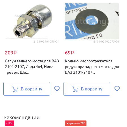
21010-2401050-01
21010-2402075-00
209
69
₽
₽
Сапун заднего моста для ВАЗ
Кольцо маслоотражателя
2101-2107, Лада 4х4, Нива
редуктора заднего моста для
3
Тревел, Ше...
ВАЗ 2101-2107...
Л
В корзину
В корзину
Рекомендации
-11%
в кредит от 77₽