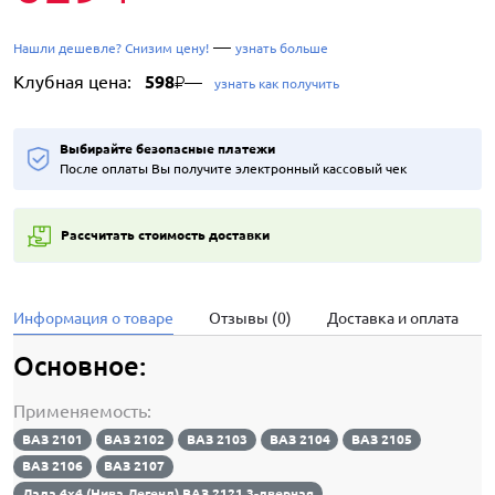
—
Нашли дешевле? Снизим цену!
узнать больше
Клубная цена:
598
—
₽
узнать как получить
Выбирайте безопасные платежи
После оплаты Вы получите электронный кассовый чек
Рассчитать стоимость доставки
Информация о товаре
Отзывы (0)
Доставка и оплата
Основное:
Применяемость:
ВАЗ 2101
ВАЗ 2102
ВАЗ 2103
ВАЗ 2104
ВАЗ 2105
ВАЗ 2106
ВАЗ 2107
Лада 4х4 (Нива Легенд) ВАЗ 2121 3-дверная