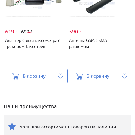
619
590
690
₽
₽
₽
Адаптер связи таксометра с
Антенна GSM с SMA
трекером Таксотрек
разъемом
(
В корзину
В корзину
Наши преимущества
Большой ассортимент товаров на наличии