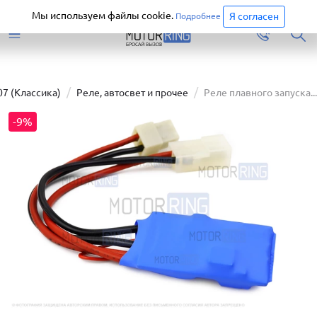
Старая версия сайта еще доступна.
Перейти
Мы используем файлы cookie.
Я согласен
Подробнее
07 (Классика)
Реле, автосвет и прочее
Реле плавного запуска...
-9%