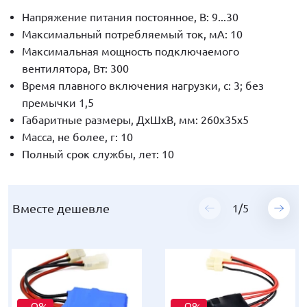
Напряжение питания постоянное, В: 9...30
Максимальный потребляемый ток, мА: 10
Максимальная мощность подключаемого
вентилятора, Вт: 300
Время плавного включения нагрузки, с: 3; без
премычки 1,5
Габаритные размеры, ДхШхВ, мм: 260х35х5
Масса, не более, г: 10
Полный срок службы, лет: 10
Вместе дешевле
Вместе дешевле
Вместе дешевле
Вместе дешевле
Вместе дешевле
1
1
1
1
1
/
/
/
/
/
5
5
5
5
5