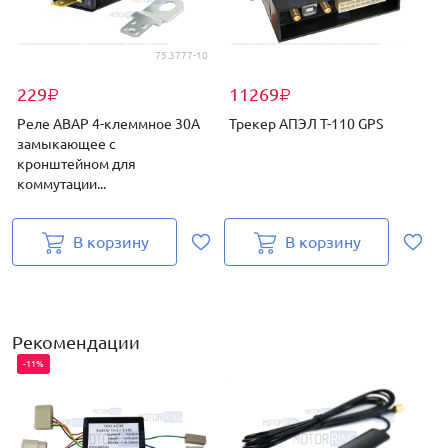
75.3777-10
229
11269
₽
₽
Реле АВАР 4-клеммное 30А
Трекер АПЭЛ Т-110 GPS
замыкающее с
кронштейном для
коммутации...
В корзину
В корзину
Рекомендации
-11%