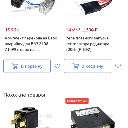
1990
1459
1590
₽
₽
₽
Комплект перехода на Евро
Реле плавного запуска
аварийку для ВАЗ 2108-
вентилятора радиатора
M
21099 с евро пан...
300Вт (РПВ-2)
п
В корзину
В корзину
Похожие товары
в кредит от 463₽