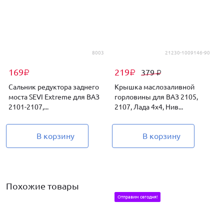
8003
21230-1009146-90
169
219
379
₽
₽
₽
Сальник редуктора заднего
Крышка маслозаливной
моста SEVI Extreme для ВАЗ
горловины для ВАЗ 2105,
2101-2107,...
2107, Лада 4х4, Нив...
п
В корзину
В корзину
Похожие товары
Отправим сегодня!