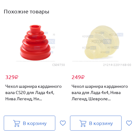
Похожие товары
CS09750
21214-2201168-00
329
249
₽
₽
Чехол шарнира карданного
Чехол шарнира карданного
вала CS20 для Лада 4х4,
вала для Лада 4х4, Нива
Нива Легенд, Ни...
Легенд, Шевроле...
к
В корзину
В корзину