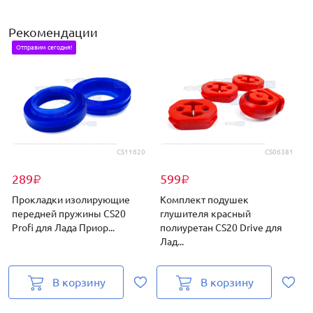
Рекомендации
Отправим сегодня!
CS11620
CS06381
289
599
₽
₽
Прокладки изолирующие
Комплект подушек
передней пружины CS20
глушителя красный
Profi для Лада Приор...
полиуретан CS20 Drive для
п
Лад...
Л
В корзину
В корзину