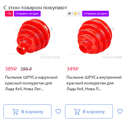
С этим товаром покупают
-1%
Отправим сегодня!
1
5
Отправим сегодня!
2123-2215030
2123-2215068
389
349
390
₽
₽
₽
Пыльник ШРУСа наружный
Пыльник ШРУСа внутренний
красный полиуретан для
красный полиуретан для
Лада 4х4, Нива Лег...
Лада 4х4, Нива Л...
2
В корзину
В корзину