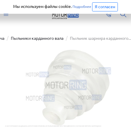
Старая версия сайта еще доступна.
Перейти
Мы используем файлы cookie.
Я согласен
Подробнее
ача
Пыльники карданного вала
Пыльник шарнира карданного...