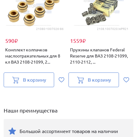
21080-1007026-86
2108.1007020.WPR21
590
1559
₽
₽
Комплект колпачков
Пружины клапанов Federal
маслоотражательных для 8
Reserve для ВАЗ 2108-21099,
кл ВАЗ 2108-21099, 2...
2110-2112, ...
P
В корзину
В корзину
Наши преимущества
Большой ассортимент товаров на наличии