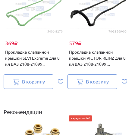
5406-3270
70-38569-00
369
579
₽
₽
Прокладка клапанной
Прокладка клапанной
крышки SEVI Extreme для 8
крышки VICTOR REINZ для 8
кл ВАЗ 2108-21099...
кл ВАЗ 2108-21099,...
В
В корзину
В корзину
Рекомендации
в кредит от 64₽