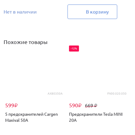
Нет в наличии
В корзину
Похожие товары
-12%
AX80350A
FN00.020.050
599
590
669
₽
₽
₽
5 предохранителей Cargen
Предохранители Tesla MINI
Maxival 50А
20A
M