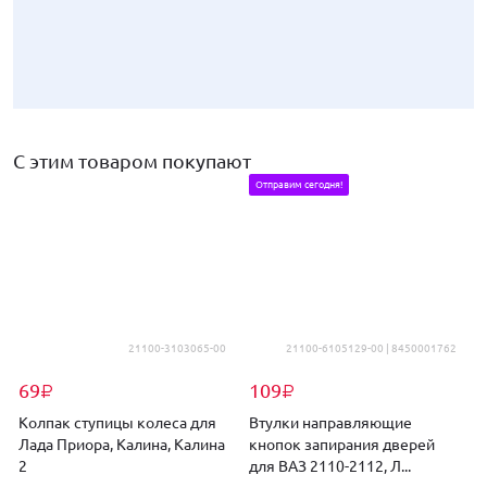
-10%
С этим товаром покупают
Отправим сегодня!
590
₽
Предохранители Евро 25А tesla
21100-3103065-00
21100-6105129-00 | 8450001762
69
109
₽
₽
Колпак ступицы колеса для
Втулки направляющие
Лада Приора, Калина, Калина
кнопок запирания дверей
2
для ВАЗ 2110-2112, Л...