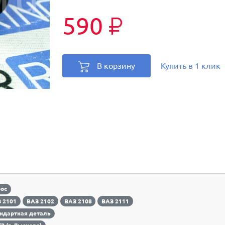
590
₽
В корзину
Купить в 1 клик
рос
 2101
ВАЗ 2102
ВАЗ 2108
ВАЗ 2111
ндартная деталь