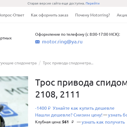
Старая версия сайта еще доступна.
Перейти
Вопрос-Ответ
Как оформить заказ
Почему Motorring?
Акци
Оформление по телефону (с 8:00-17:00 МСК):
артных
motor.ring@ya.ru
тующие спидометра
Трос привода спидометра...
Трос привода спидом
2108, 2111
-1400
Узнайте как купить дешевле
₽
Нашли дешевле? Снизим цену!
узнать 
—
узнать как получить
Клубная цена:
561
—
₽