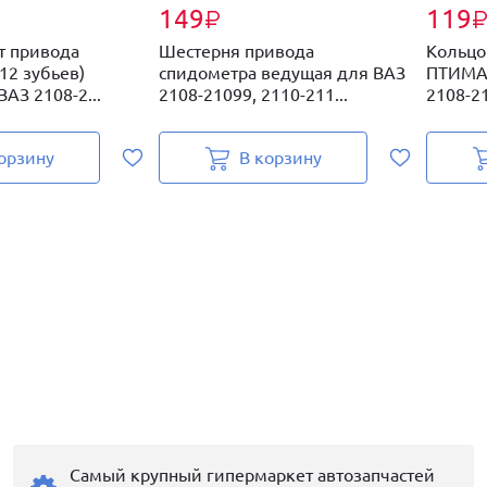
149
119
₽
т привода
Шестерня привода
Кольцо
12 зубьев)
спидометра ведущая для ВАЗ
ПТИМАШ
АЗ 2108-2...
2108-21099, 2110-211...
2108-21
орзину
В корзину
Самый крупный гипермаркет автозапчастей