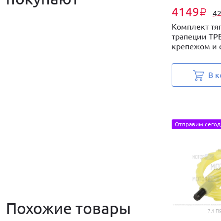
4149
₽
4
Комплект тя
трапеции ТР
крепежом и с
В к
Отправим сегод
Похожие товары
7.1 П