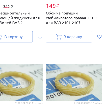
149
₽
₽
349
₽
расширительный
Обойма подушки
М
ающей жидкости для
стабилизатора правая ТЗТО
д
билей ВАЗ 21...
для ВАЗ 2101-2107
В корзину
В корзину
2108-3802833 11 зубьев
2108-3802833 12 зубьев