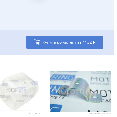
Купить комплект за
Купить комплект за
Купить комплект за
Купить комплект за
1132
1112
1112
710
₽
₽
₽
₽
Купить комплект за
785
₽
2101-1311014
21010-2906048-00