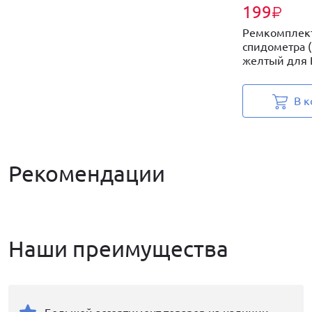
199
₽
Ремкомплек
спидометра (
желтый для В
В к
Рекомендации
Наши преимущества