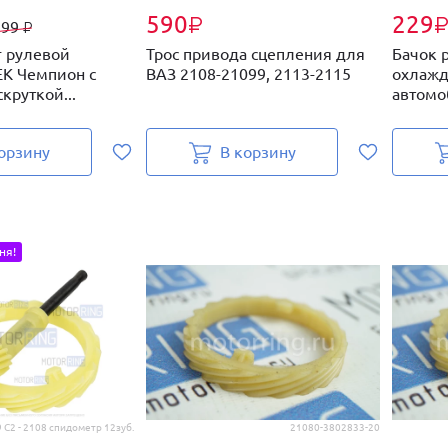
590
229
₽
299
₽
г рулевой
Трос привода сцепления для
Бачок 
ЕК Чемпион с
ВАЗ 2108-21099, 2113-2115
охлажд
круткой...
автомо
орзину
В корзину
ня!
9 С2 - 2108 спидометр 12зуб.
21080-3802833-20