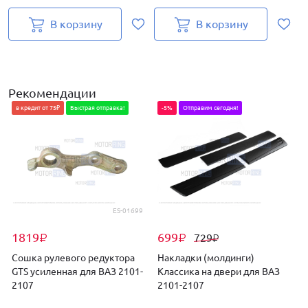
В корзину
В корзину
Рекомендации
в кредит от 75₽
Быстрая отправка!
-5%
Отправим сегодня!
ES-01699
1819
699
729
₽
₽
₽
Сошка рулевого редуктора
Накладки (молдинги)
GTS усиленная для ВАЗ 2101-
Классика на двери для ВАЗ
2107
2101-2107
т