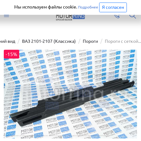
Старая версия сайта еще доступна.
Перейти
Мы используем файлы cookie.
Я согласен
Подробнее
ий вид
ВАЗ 2101-2107 (Классика)
Пороги
Пороги с сеткой...
-15%