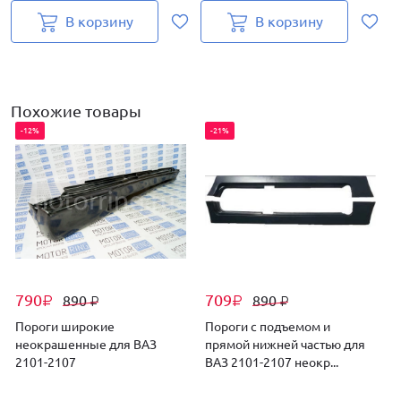
В корзину
В корзину
Похожие товары
-12%
-21%
790
709
890
890
₽
₽
₽
₽
Пороги широкие
Пороги с подъемом и
неокрашенные для ВАЗ
прямой нижней частью для
2
2101-2107
ВАЗ 2101-2107 неокр...