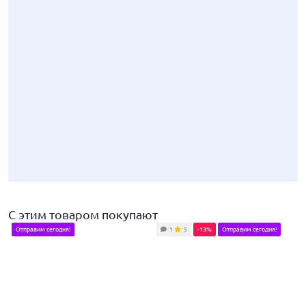
С этим товаром покупают
Отправим сегодня!
1
5
-13%
Отправим сегодня!
890
₽
Комплект шлангов тормозных передних гибких для Лада Калина, Г