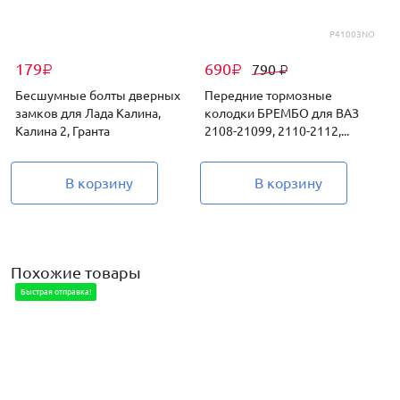
P41003NO
179
690
790
₽
₽
₽
Бесшумные болты дверных
Передние тормозные
замков для Лада Калина,
колодки БРЕМБО для ВАЗ
д
Калина 2, Гранта
2108-21099, 2110-2112,...
Г
В корзину
В корзину
Похожие товары
Быстрая отправка!