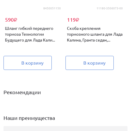
8450051150
11180-3506073-00
590
119
₽
₽
Шланг гибкий переднего
Скоба крепления
тормоза Технологии
тормозного шланга для Лада
Будущего для Лада Кали...
Калина, Гранта седан,...
д
В корзину
В корзину
Рекомендации
Наши преимущества