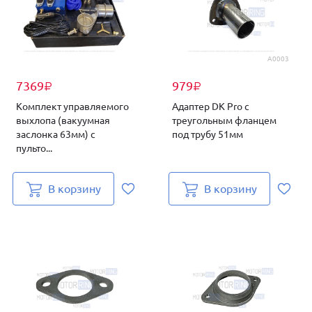
А0003
7369
979
₽
₽
Комплект управляемого
Адаптер DK Pro с
выхлопа (вакуумная
треугольным фланцем
заслонка 63мм) с
под трубу 51мм
пульто...
В корзину
В корзину