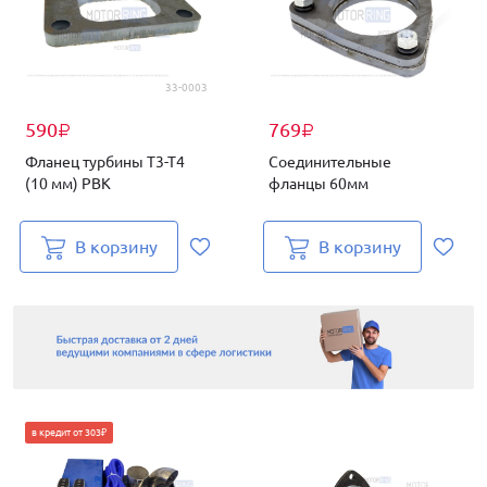
33-0003
590
769
₽
₽
Фланец турбины Т3-Т4
Соединительные
(10 мм) PBK
фланцы 60мм
В корзину
В корзину
в кредит от 303₽