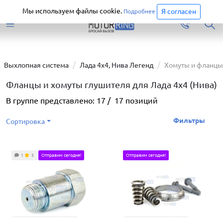
Старая версия сайта еще доступна.
Перейти
Мы используем файлы cookie.
Я согласен
Подробнее
Выхлопная система
Лада 4х4, Нива Легенд
Хомуты и фланцы
Фланцы и хомуты глушителя для Лада 4х4 (Нива)
В группе представлено:
17
/
17
позиций
Фильтры
Сортировка
1
5
Отправим сегодня!
Отправим сегодня!