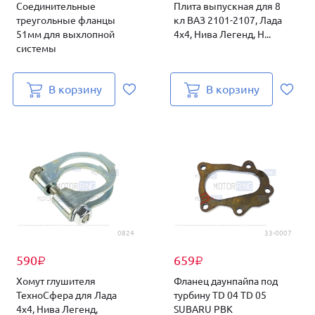
Соединительные
Плита выпускная для 8
треугольные фланцы
кл ВАЗ 2101-2107, Лада
51мм для выхлопной
4х4, Нива Легенд, Н...
системы
В корзину
В корзину
0824
33-0007
590
659
₽
₽
Хомут глушителя
Фланец даунпайпа под
ТехноСфера для Лада
турбину TD 04 TD 05
4х4, Нива Легенд,
SUBARU PBK