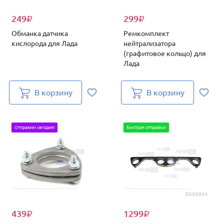
249
299
₽
₽
Обманка датчика
Ремкомплект
кислорода для Лада
нейтрализатора
(графитовое кольцо) для
Лада
В корзину
В корзину
Отправим сегодня!
Быстрая отправка!
ES-00034
439
1299
₽
₽