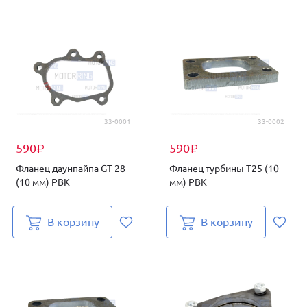
33-0001
33-0002
590
590
₽
₽
Фланец даунпайпа GT-28
Фланец турбины Т25 (10
(10 мм) PBK
мм) PBK
В корзину
В корзину