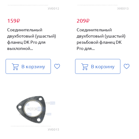
УИ0012
УИ0013
159
209
₽
₽
Соединительный
Соединительный
двухботовый (ушастый)
двухботовый (ушастый)
фланец DK Pro для
резьбовой фланец DK
выхлопной...
Pro для...
В корзину
В корзину
УИ0015