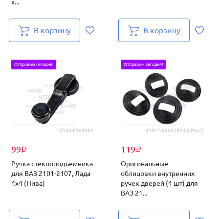
х...
В корзину
В корзину
Отправим сегодня!
Отправим сегодня!
2105-6104064
21011-6205197-02 (4шт)
99
119
₽
₽
Ручка стеклоподъемника
Оригинальные
для ВАЗ 2101-2107, Лада
облицовки внутренних
4х4 (Нива)
ручек дверей (4 шт) для
ВАЗ 21...