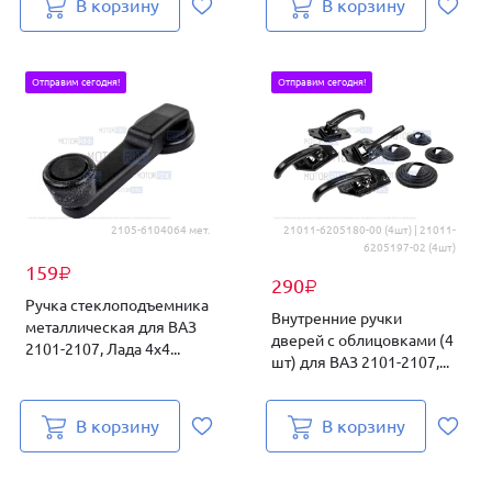
В корзину
В корзину
Отправим сегодня!
Отправим сегодня!
2105-6104064 мет.
21011-6205180-00 (4шт) | 21011-
6205197-02 (4шт)
159
₽
290
₽
Ручка стеклоподъемника
Внутренние ручки
металлическая для ВАЗ
дверей c облицовками (4
2101-2107, Лада 4х4...
шт) для ВАЗ 2101-2107,...
В корзину
В корзину