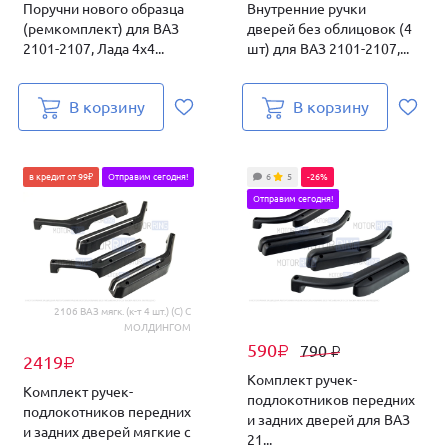
Поручни нового образца
Внутренние ручки
(ремкомплект) для ВАЗ
дверей без облицовок (4
2101-2107, Лада 4х4...
шт) для ВАЗ 2101-2107,...
В корзину
В корзину
в кредит от 99₽
Отправим сегодня!
6
5
-26%
Отправим сегодня!
2106 ВАЗ мягк. (к-т 4 шт.) (С) С
МОЛДИНГОМ
590
790
₽
₽
2419
₽
Комплект ручек-
Комплект ручек-
подлокотников передних
подлокотников передних
и задних дверей для ВАЗ
и задних дверей мягкие с
21...