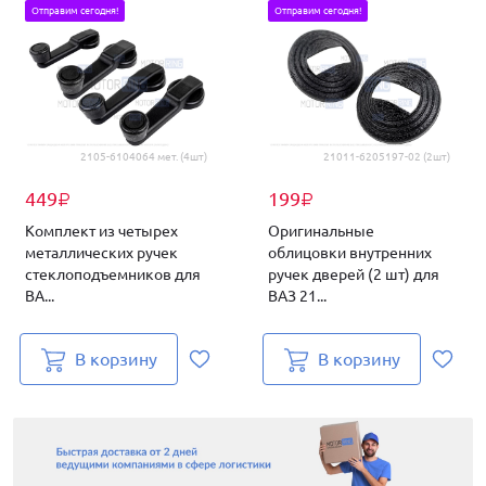
Отправим сегодня!
Отправим сегодня!
2105-6104064 мет. (4шт)
21011-6205197-02 (2шт)
449
199
₽
₽
Комплект из четырех
Оригинальные
металлических ручек
облицовки внутренних
стеклоподъемников для
ручек дверей (2 шт) для
ВА...
ВАЗ 21...
В корзину
В корзину