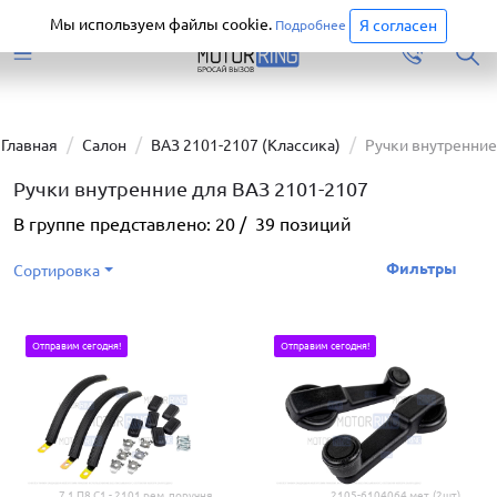
Старая версия сайта еще доступна.
Перейти
Мы используем файлы cookie.
Я согласен
Подробнее
Главная
Салон
ВАЗ 2101-2107 (Классика)
Ручки внутренние
Ручки внутренние для ВАЗ 2101-2107
В группе представлено:
20
/
39
позиций
Фильтры
Сортировка
Отправим сегодня!
Отправим сегодня!
7.1 П8 С1 - 2101 рем. поручня
2105-6104064 мет. (2шт)