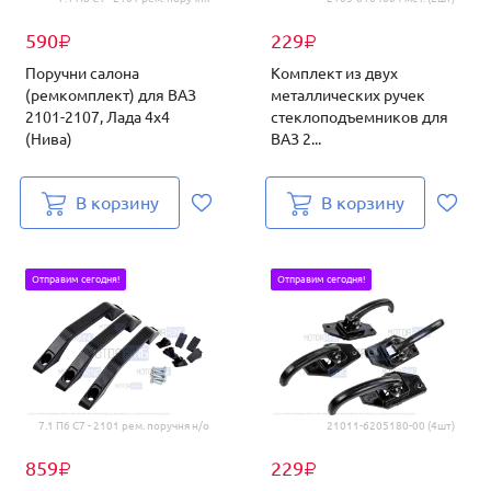
590
229
₽
₽
Поручни салона
Комплект из двух
(ремкомплект) для ВАЗ
металлических ручек
2101-2107, Лада 4х4
стеклоподъемников для
(Нива)
ВАЗ 2...
В корзину
В корзину
Отправим сегодня!
Отправим сегодня!
7.1 П6 С7 - 2101 рем. поручня н/о
21011-6205180-00 (4шт)
859
229
₽
₽