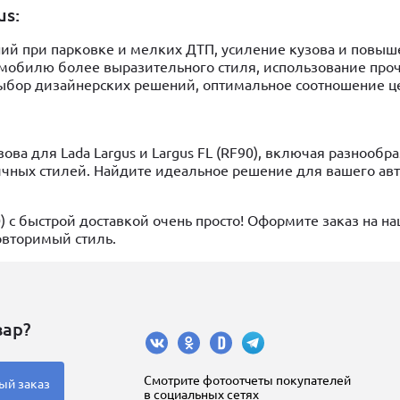
us:
ний при парковке и мелких ДТП, усиление кузова и повы
омобилю более выразительного стиля, использование про
выбор дизайнерских решений, оптимальное соотношение ц
а для Lada Largus и Largus FL (RF90), включая разнообр
ичных стилей. Найдите идеальное решение для вашего ав
0) с быстрой доставкой очень просто! Оформите заказ на н
овторимый стиль.
вар?
Cмотрите фотоотчеты покупателей
ый заказ
в социальных сетях