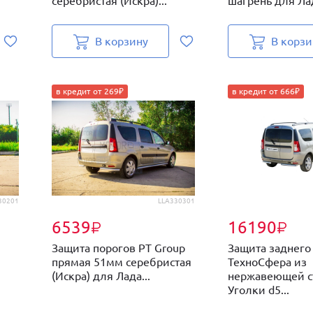
серебристая (Искра)...
шагрень для Лад
В корзину
В корзи
в кредит от 269₽
в кредит от 666₽
30201
LLA330301
6539
16190
₽
₽
Защита порогов PT Group
Защита заднего
прямая 51мм серебристая
ТехноСфера из
(Искра) для Лада...
нержавеющей с
Уголки d5...