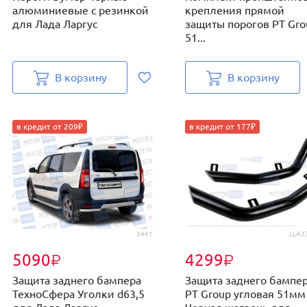
алюминиевые с резинкой
крепления прямой
для Лада Ларгус
защиты порогов PT Gro
51...
В корзину
В корзину
в кредит от 209₽
в кредит от 177₽
3441
LLA3
5090
4299
₽
₽
Защита заднего бампера
Защита заднего бампе
ТехноСфера Уголки d63,5
PT Group угловая 51мм