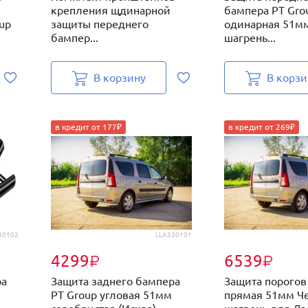
крепления щдинарной
бампера PT Gro
up
защиты переднего
одинарная 51м
бампер...
шагрень...
В корзину
В корзи
в кредит от 177₽
в кредит от 269₽
30102
LLA330101
4299
6539
₽
₽
ра
Защита заднего бампера
Защита порогов
PT Group угловая 51мм
прямая 51мм Ч