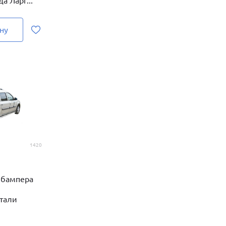
а Ларг...
ну
1420
 бампера
тали