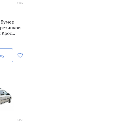
1452
 Бумер
 резинкой
Крос...
ну
0453