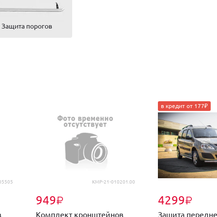
Защита порогов
в кредит от 177₽
05505
KMP-21-010201.00
949
4299
₽
₽
в
Комплект кронштейнов
Защита передне