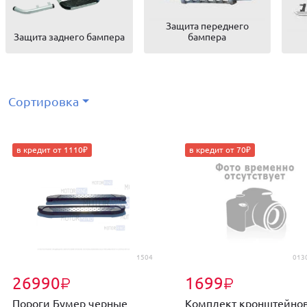
Защита переднего
Защита заднего бампера
бампера
Сортировка
в кредит от 1110₽
в кредит от 70₽
1504
013
26990
1699
₽
₽
Пороги Бумер черные
Комплект кронштейно