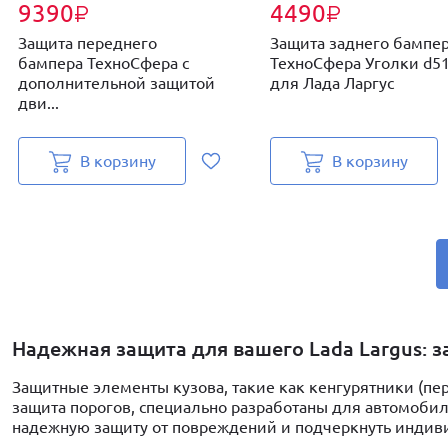
9390
4490
₽
₽
Защита переднего
Защита заднего бампе
бампера ТехноСфера с
ТехноСфера Уголки d5
дополнительной защитой
для Лада Ларгус
дви...
В корзину
В корзину
Надежная защита для вашего Lada Largus: 
Защитные элементы кузова, такие как кенгурятники (пер
защита порогов, специально разработаны для автомобилей
надежную защиту от повреждений и подчеркнуть индиви