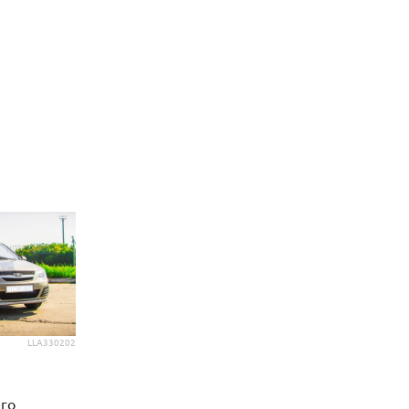
LLA330202
го