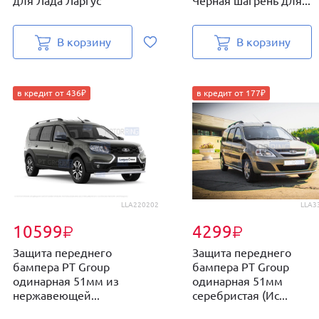
для Лада Ларгус
Черная шагрень для...
В корзину
В корзину
в кредит от 436₽
в кредит от 177₽
LLA220202
LLA3
10599
4299
₽
₽
Защита переднего
Защита переднего
бампера PT Group
бампера PT Group
одинарная 51мм из
одинарная 51мм
нержавеющей...
серебристая (Ис...