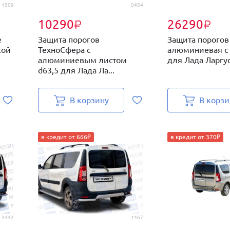
1509
0454
10290
26290
₽
₽
е
Защита порогов
Защита порогов
кой
ТехноСфера с
алюминиевая с
алюминиевым листом
для Лада Ларгус 
d63,5 для Лада Ла...
В корзину
В корзи
в кредит от 666₽
в кредит от 370₽
3442
1467