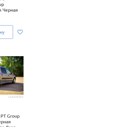
up
м Черная
ну
LLA330302
 PT Group
ерная