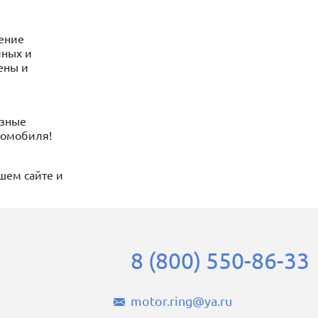
шение
чных и
ены и
азные
томобиля!
ашем сайте и
8 (800) 550-86-33
motor.ring@ya.ru