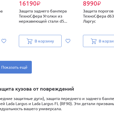
16190
8990
₽
₽
ра
Защита заднего бампера
Защита порогов
1
ТехноСфера Уголки из
ТехноСфера d63
нержавеющей стали d5...
Ларгус
В корзину
В корзи
Показать ещё
защита кузова от повреждений
едние защитные дуги), защита переднего и заднего бампе
 Lada Largus и Lada Largus FL (RF90). Эти детали призван
дуальность вашего универсала.