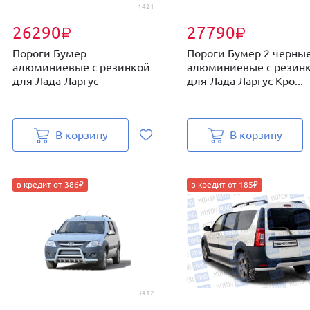
1421
26290
27790
₽
₽
Пороги Бумер
Пороги Бумер 2 черны
алюминиевые с резинкой
алюминиевые с резин
для Лада Ларгус
для Лада Ларгус Кро...
В корзину
В корзину
в кредит от 386₽
в кредит от 185₽
3412