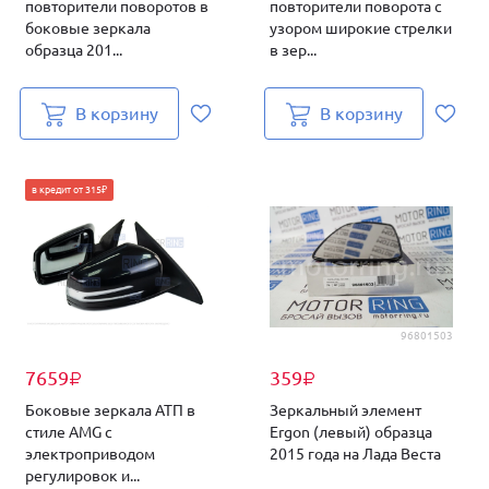
повторители поворотов в
повторители поворота с
боковые зеркала
узором широкие стрелки
образца 201...
в зер...
В корзину
В корзину
в кредит от 315₽
96801503
7659
359
₽
₽
Боковые зеркала АТП в
Зеркальный элемент
стиле AMG с
Ergon (левый) образца
электроприводом
2015 года на Лада Веста
регулировок и...