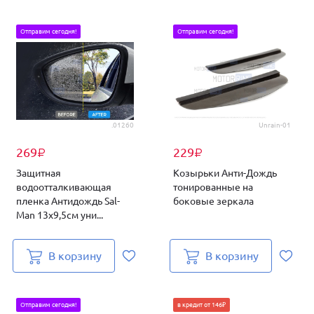
Отправим сегодня!
Отправим сегодня!
.01260
Unrain-01
269
229
₽
₽
Защитная
Козырьки Анти-Дождь
водоотталкивающая
тонированные на
пленка Антидождь Sal-
боковые зеркала
Man 13х9,5см уни...
В корзину
В корзину
Отправим сегодня!
в кредит от 146₽