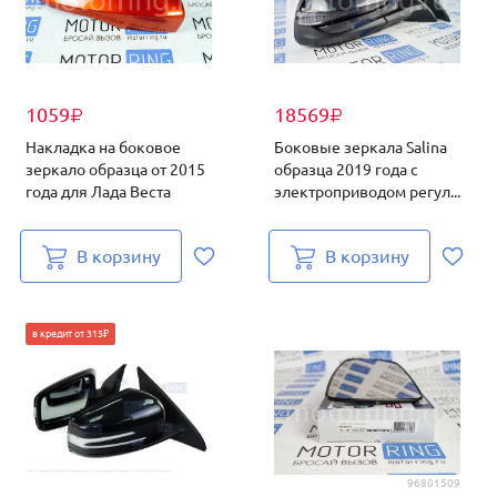
1059
18569
₽
₽
Накладка на боковое
Боковые зеркала Salina
зеркало образца от 2015
образца 2019 года с
года для Лада Веста
электроприводом регул...
В корзину
В корзину
в кредит от 315₽
96801509