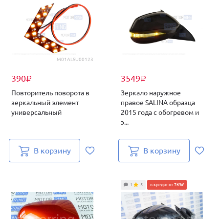
M01ALSU00123
390
3549
₽
₽
Повторитель поворота в
Зеркало наружное
зеркальный элемент
правое SALINA образца
универсальный
2015 года с обогревом и
э...
В корзину
В корзину
1
5
в кредит от 763₽