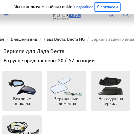
Старая версия сайта еще доступна.
Перейти
Мы используем файлы cookie.
Я согласен
Подробнее
ая
Внешний вид
Лада Веста, Веста NG
Зеркала заднего вида
Зеркала для Лада Веста
В группе представлено:
20
/
57
позиций
Боковые
Зеркальные
Накладки на
зеркала
элементы
зеркала