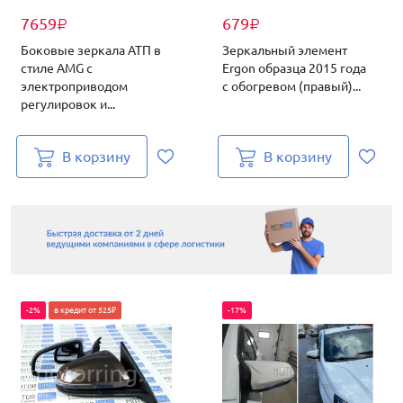
7659
679
₽
₽
Боковые зеркала АТП в
Зеркальный элемент
стиле AMG с
Ergon образца 2015 года
электроприводом
с обогревом (правый)...
регулировок и...
В корзину
В корзину
-2%
в кредит от 525₽
-17%