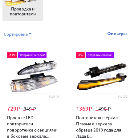
Проводка и
повторители
Фильтры
Сортировка
-15%
Отправим сегодня!
-9%
Отправим сегодня!
ML010
ML133
729
1369
849
1490
₽
₽
₽
₽
Простые LED
Повторители зеркал
повторители
Плазма в зеркала
поворотника с секциями
образца 2019 года для
в боковые зеркала...
Лада В...