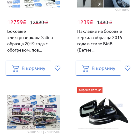
ASM-0097
12759
1239
12890
1490
₽
₽
₽
₽
Боковые
Накладки на боковые
электрозеркала Salina
зеркала образца 2015
образца 2019 года с
года в стиле БМВ
обогревом, пов...
(Бетме...
В корзину
В корзину
в кредит от 216₽
96801503 | 96801504