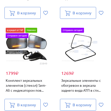
В корзину
В корзину
в кредит от 74₽
Новинка
Отправим сегодня!
Отправим сегодня!
.03849
1799
1269
₽
₽
Комплект зеркальных
Зеркальные элементы с
элементов (стекол) Sem-
обогревом в зеркала
Ali с индикатором пов...
заднего вида АТП в сти...
В корзину
В корзину