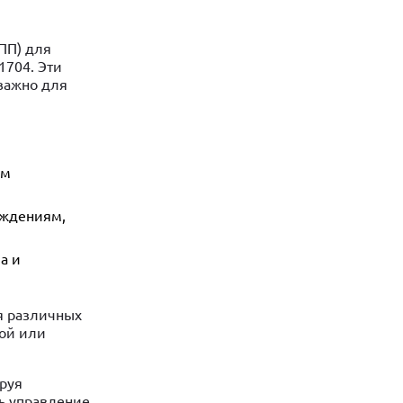
ПП) для
1704. Эти
важно для
ом
еждениям,
а и
я различных
рой или
руя
ь управление