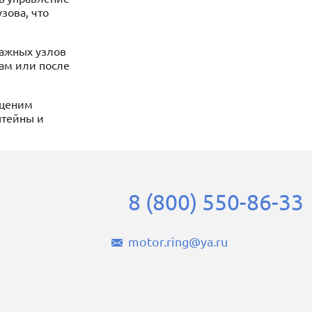
зова, что
важных узлов
гам или после
 ценим
штейны и
8 (800) 550-86-33
motor.ring@ya.ru