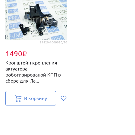
21820-1609080/90
1490
₽
Кронштейн крепления
актуатора
роботизированой КПП в
сборе для Ла...
В корзину