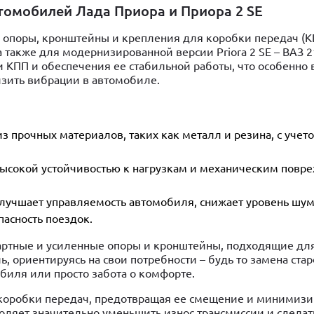
томобилей Лада Приора и Приора 2 SE
 опоры, кронштейны и крепления для коробки передач (К
 а также для модернизированной версии Priora 2 SE – ВАЗ 2
КПП и обеспечения ее стабильной работы, что особенно 
изить вибрации в автомобиле.
з прочных материалов, таких как металл и резина, с учет
ысокой устойчивостью к нагрузкам и механическим повр
 улучшает управляемость автомобиля, снижает уровень шум
асность поездок.
дартные и усиленные опоры и кронштейны, подходящие дл
, ориентируясь на свои потребности – будь то замена ста
биля или просто забота о комфорте.
коробки передач, предотвращая ее смещение и минимизи
оляет значительно уменьшить износ трансмиссии и сделат