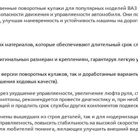
венные поворотные кулаки для популярных моделей ВАЗ 2
езопасности движения и управляемости автомобиля. Они 
, улучшая маневренность и устойчивость машины на дорог
ных материалов, которые обеспечивают длительный срок 
ригинальным размерам и креплениям, гарантируя легкую у
 версии поворотных кулаков, так и доработанные варианты
шения ходовых качеств).
ерез ухудшение управляемости, увеличение люфта руля, с
мптомы, рекомендуется провести диагностику и, при нео
аций и продлить срок службы других компонентов подвеск
амены вышедших из строя деталей, так и для модернизац
равляемость, повысить стабильность на высокой скорости
 для любителей тюнинга, желающих улучшить внешний вид