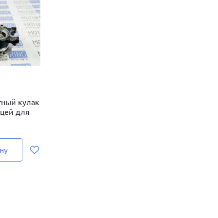
тный кулак
ицей для
ну