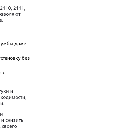
110, 2111,
позволяют
е.
службы даже
становку без
 с
туки и
бходимости,
и.
ии
 и снизить
 своего