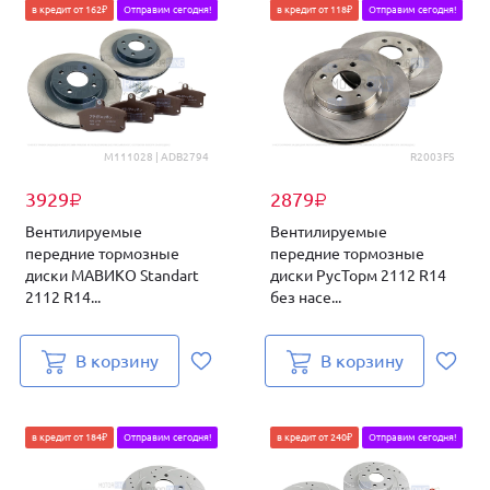
в кредит от 162₽
Отправим сегодня!
в кредит от 118₽
Отправим сегодня!
M111028 | ADB2794
R2003FS
3929
2879
₽
₽
Вентилируемые
Вентилируемые
передние тормозные
передние тормозные
диски МАВИКО Standart
диски РусТорм 2112 R14
2112 R14...
без насе...
В корзину
В корзину
в кредит от 184₽
Отправим сегодня!
в кредит от 240₽
Отправим сегодня!