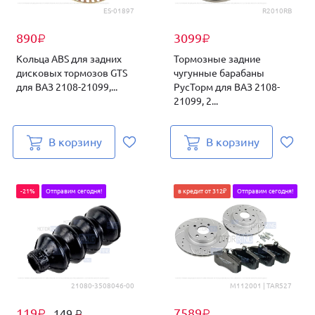
ES-01897
R2010RB
890
3099
₽
₽
Кольца ABS для задних
Тормозные задние
дисковых тормозов GTS
чугунные барабаны
для ВАЗ 2108-21099,...
РусТорм для ВАЗ 2108-
21099, 2...
В корзину
В корзину
-21%
Отправим сегодня!
в кредит от 312₽
Отправим сегодня!
21080-3508046-00
M112001 | TAR527
119
7589
149
₽
₽