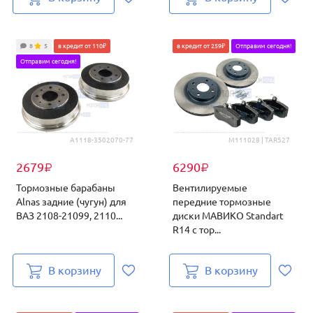
8
5
в кредит от 110₽
в кредит от 259₽
Отправим сегодня!
Отправим сегодня!
А1118-3502070-77
M111028 | TAR527
2679
6290
₽
₽
Тормозные барабаны
Вентилируемые
Alnas задние (чугун) для
передние тормозные
ВАЗ 2108-21099, 2110...
диски МАВИКО Standart
R14 с тор...
В корзину
В корзину