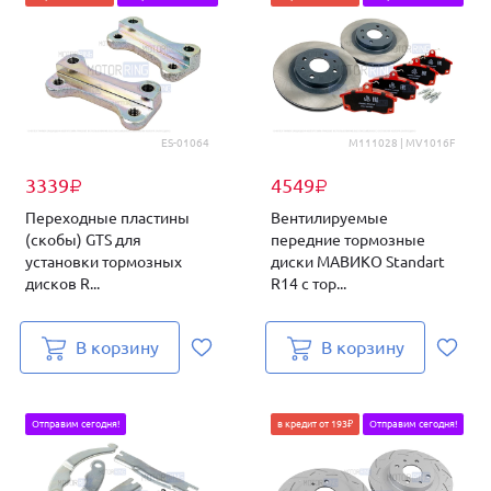
ES-01064
M111028 | MV1016F
3339
4549
₽
₽
Переходные пластины
Вентилируемые
(скобы) GTS для
передние тормозные
установки тормозных
диски МАВИКО Standart
дисков R...
R14 с тор...
В корзину
В корзину
Отправим сегодня!
в кредит от 193₽
Отправим сегодня!