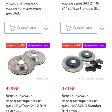
жидкости (главного
тормоза для ВАЗ 2110-
тормозного цилиндра)
2112, Лада Приора, Ш...
для ВАЗ...
В корзину
В корзину
в кредит от 177₽
Отправим сегодня!
в кредит от 154₽
Отправим сегодня!
R2003FN
M111028 | P41003NO
4299
3739
₽
₽
Вентилируемые
Вентилируемые
передние тормозные
передние тормозные
диски РусТорм 2112 R14
диски МАВИКО Standart
с насечк...
R14 с тор...