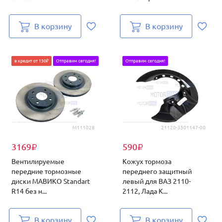
В корзину
В корзину
в кредит от 130₽
Отправим сегодня!
Отправим сегодня!
M111028
21120-3501147-00
3169
590
₽
₽
Вентилируемые
Кожух тормоза
передние тормозные
переднего защитный
диски МАВИКО Standart
левый для ВАЗ 2110-
R14 без н...
2112, Лада К...
В корзину
В корзину