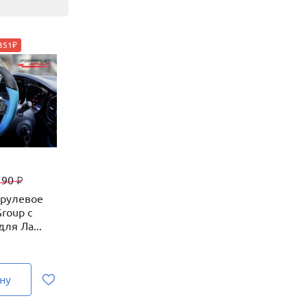
2351₽
190
₽
 рулевое
roup с
ля Ла...
ну