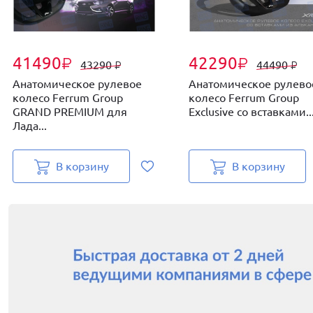
41490
42290
₽
₽
43290
44490
₽
₽
Анатомическое рулевое
Анатомическое рулево
колесо Ferrum Group
колесо Ferrum Group
GRAND PREMIUM для
Exclusive со вставками..
Лада...
В корзину
В корзину