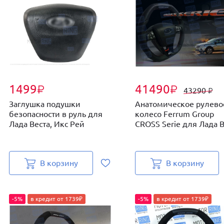
1499
41490
₽
₽
43290
₽
Заглушка подушки
Анатомическое рулево
безопасности в руль для
колесо Ferrum Group
Лада Веста, Икс Рей
CROSS Serie для Лада В.
В корзину
В корзину
-5%
в кредит от 1739₽
-5%
в кредит от 1739₽