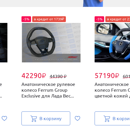
-5%
в кредит от 1739₽
-5%
в кредит от 
42290
57190
₽
₽
44390
60
₽
е
Анатомическое рулевое
Анатомическое
колесо Ferrum Group
колесо Ferrum G
.
Exclusive для Лада Вес...
цветной кожей д
В корзину
В корзи