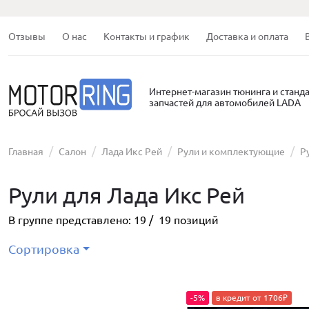
Отзывы
О нас
Контакты и график
Доставка и оплата
Интернет-магазин тюнинга и станд
запчастей для автомобилей LADA
Главная
Салон
Лада Икс Рей
Рули и комплектующие
Р
Рули для Лада Икс Рей
В группе представлено:
19
/
19
позиций
Сортировка
-5%
в кредит от 1706₽