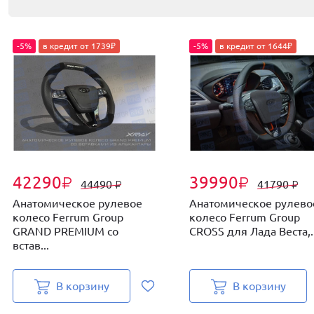
-5%
в кредит от 1739₽
-5%
в кредит от 1644₽
42290
39990
₽
₽
44490
41790
₽
₽
Анатомическое рулевое
Анатомическое рулево
колесо Ferrum Group
колесо Ferrum Group
GRAND PREMIUM со
CROSS для Лада Веста,..
встав...
В корзину
В корзину