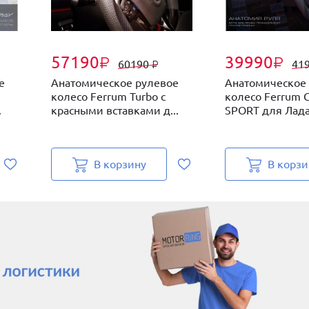
57190
39990
₽
₽
60190
41
₽
е
Анатомическое рулевое
Анатомическое
колесо Ferrum Turbo с
колесо Ferrum 
.
красными вставками д...
SPORT для Лада 
В корзину
В корзи