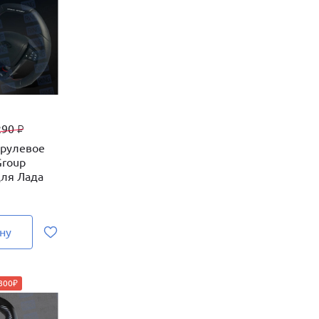
290
₽
 рулевое
Group
ля Лада
ну
1800₽