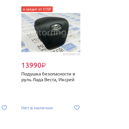
в кредит от 575₽
8450008105
13990
₽
Подушка безопасности в
руль Лада Веста, Иксрей
Нет в наличии