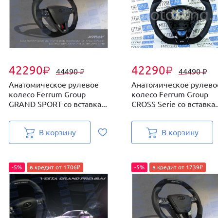
42290
42290
₽
₽
44490
44490
₽
₽
Анатомическое рулевое
Анатомическое рулево
колесо Ferrum Group
колесо Ferrum Group
GRAND SPORT со вставка...
CROSS Serie со вставка..
В корзину
В корзину
-5%
в кредит от 1706₽
-5%
в кредит от 1739₽