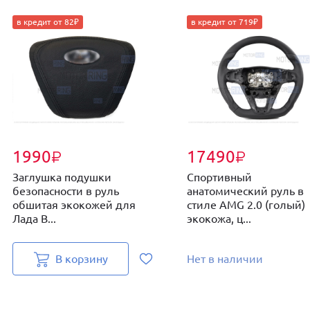
в кредит от 82₽
в кредит от 719₽
1990
17490
₽
₽
Заглушка подушки
Спортивный
безопасности в руль
анатомический руль в
обшитая экокожей для
стиле AMG 2.0 (голый)
Лада В...
экокожа, ц...
В корзину
Нет в наличии