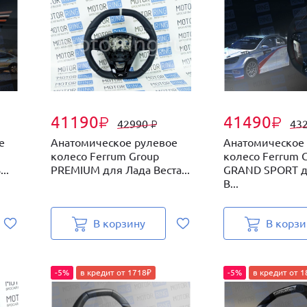
41190
41490
₽
₽
42990
43
₽
е
Анатомическое рулевое
Анатомическое
колесо Ferrum Group
колесо Ferrum 
..
PREMIUM для Лада Веста...
GRAND SPORT д
В...
В корзину
В корзи
-5%
в кредит от 1718₽
-5%
в кредит от 