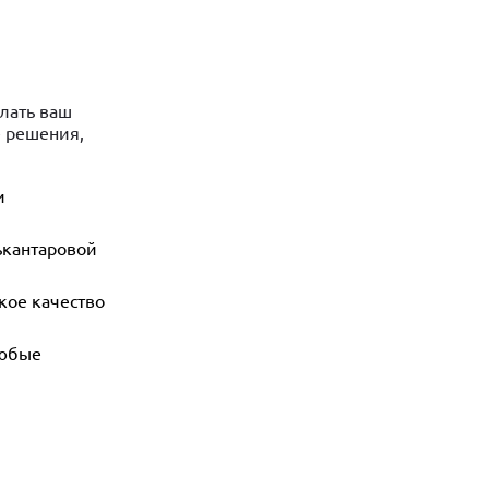
лать ваш
 решения,
и
ькантаровой
кое качество
любые