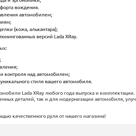
ида и эргономики;
форта вождения.
авления автомобилем;
ниям;
лки (кожа, алькантара);
тюнингованных версий Lada XRay.
ых:
;
вления;
и контроля над автомобилем;
 уникального стиля вашего автомобиля.
томобили Lada XRay любого года выпуска и комплектации.
енных деталей, так и для модернизации автомобиля, улу
ощью качественного руля от нашего магазина!