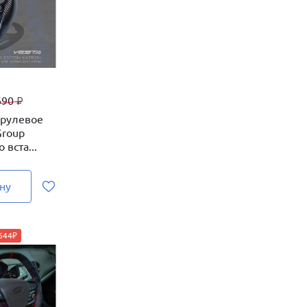
690
₽
 рулевое
Group
 вста...
ну
1644₽