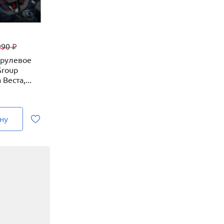
990
₽
 рулевое
Group
Веста,...
ну