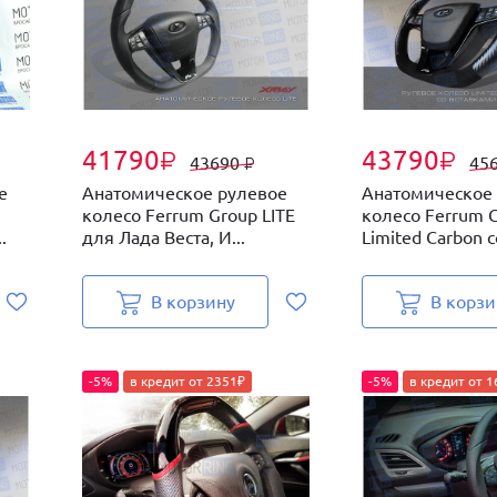
41790
43790
₽
₽
43690
45
₽
е
Анатомическое рулевое
Анатомическое
колесо Ferrum Group LITE
колесо Ferrum 
.
для Лада Веста, И...
Limited Carbon со
В корзину
В корзи
-5%
в кредит от 2351₽
-5%
в кредит от 