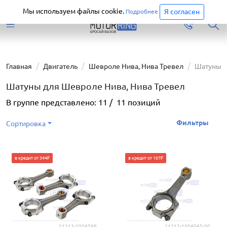
Старая версия сайта еще доступна.
Перейти
Мы используем файлы cookie.
Я согласен
Подробнее
Главная
Двигатель
Шевроле Нива, Нива Тревел
Шатуны
Шатуны для Шевроле Нива, Нива Тревел
В группе представлено:
11
/
11
позиций
Фильтры
Сортировка
в кредит от 344₽
в кредит от 107₽
21213-1004599
21213-1004045-00