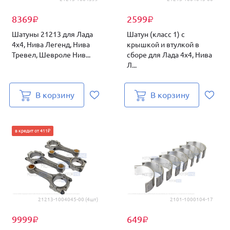
8369
2599
₽
₽
Шатуны 21213 для Лада
Шатун (класс 1) с
4х4, Нива Легенд, Нива
крышкой и втулкой в
Тревел, Шевроле Нив...
сборе для Лада 4х4, Нива
Л...
В корзину
В корзину
в кредит от 411₽
21213-1004045-00 (4шт)
2101-1000104-17
9999
649
₽
₽