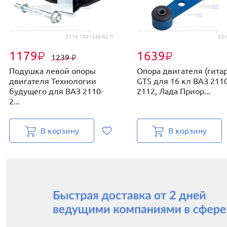
2110-1001240-02 Л
ES-
1179
1639
₽
₽
1239
₽
Подушка левой опоры
Опора двигателя (гитар
двигателя Технологии
GTS для 16 кл ВАЗ 2110
будущего для ВАЗ 2110-
2112, Лада Приор...
2...
В корзину
В корзину