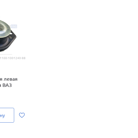
1100-1001240-88
я левая
я ВАЗ
ну