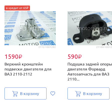
в кредит от 65₽
2112-1001292
21100-10012
1590
590
₽
₽
Верхний кронштейн
Подушка задней опоры
подвески двигателя для
двигателя Форвард
ВАЗ 2110-2112
Автозапчасть для ВАЗ
2110...
В корзину
В корзину