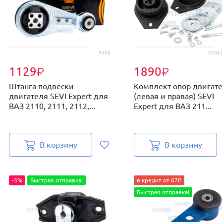
5109
5105 
1129
1890
₽
₽
Штанга подвески
Комплект опор двигат
двигателя SEVI Expert для
(левая и правая) SEVI
ВАЗ 2110, 2111, 2112,...
Expert для ВАЗ 211...
В корзину
В корзину
-5%
Быстрая отправка!
в кредит от 67₽
Быстрая отправка!