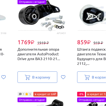
Отправим сегодня!
5106
AP 0451
1769
859
₽
₽
1919
919
₽
₽
я
Дополнительная опора
Штанга подвес
10-
двигателя AutoProduct
двигателя Техн
Drive для ВАЗ 2110-21...
Будущего для В
2112,...
В корзину
В корзи
1
5
в кредит от 64₽
-8%
в кредит от 1
Отправим сегодня!
Отправим сегодня!