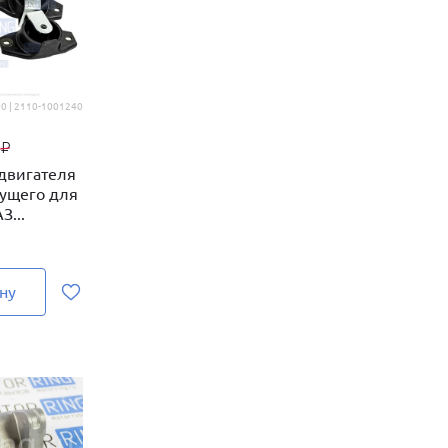
0 | 2110-1001240
9
₽
двигателя
ущего для
З...
ну