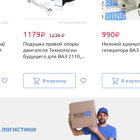
01830
2110-1001240-02 П
1179
990
₽
₽
1239
₽
а)
Подушка правой опоры
Нижний кроншт
-
двигателя Технологии
генератора ВАЗ
будущего для ВАЗ 2110,...
В корзину
В корзи