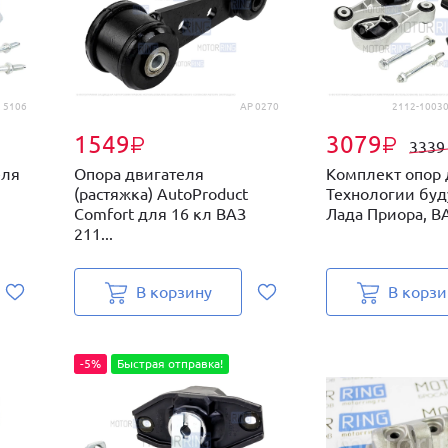
| 5106
AP 0270
2112-10030
1549
3079
₽
₽
333
еля
Опора двигателя
Комплект опор 
(растяжка) AutoProduct
Технологии буд
Comfort для 16 кл ВАЗ
Лада Приора, ВА
211...
В корзину
В корзи
-5%
Быстрая отправка!