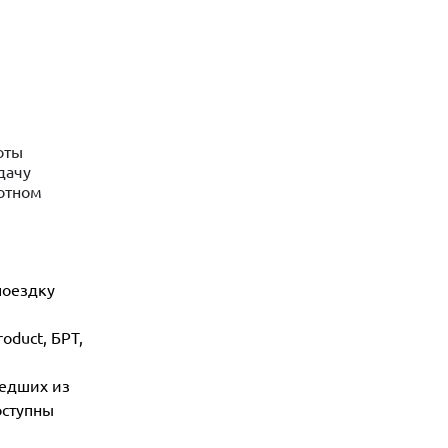
оты
дачу
потном
поездку
oduct, БРТ,
шедших из
оступны