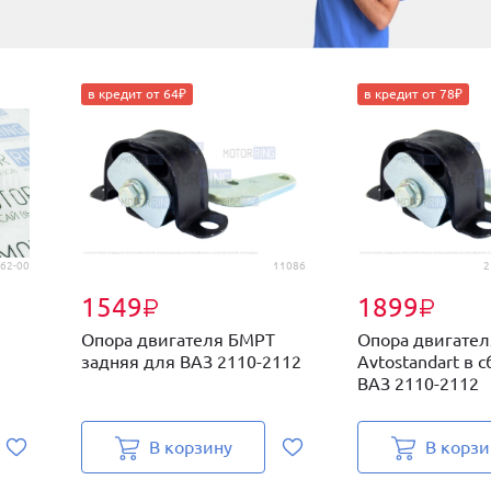
в кредит от 64₽
в кредит от 78₽
62-00
11086
2
1549
1899
₽
₽
Опора двигателя БМРТ
Опора двигател
задняя для ВАЗ 2110-2112
Avtostandart в 
ВАЗ 2110-2112
В корзину
В корзи