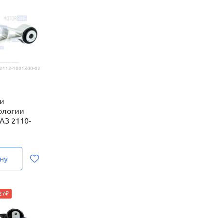
2112-1001300-02
ки
ологии
АЗ 2110-
ну
27₽