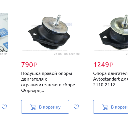
86-01
21100-1001204-00
2
790
1249
₽
₽
Подушка правой опоры
Опора двигател
двигателя с
Avtostandart дл
ограничителями в сборе
2110-2112
Форвард...
В корзину
В корзи