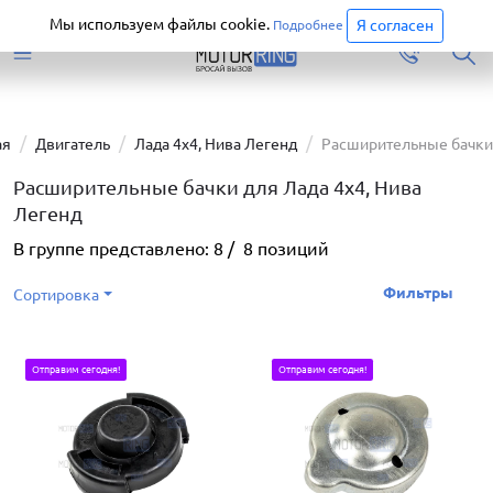
Старая версия сайта еще доступна.
Перейти
Мы используем файлы cookie.
Я согласен
Подробнее
ая
Двигатель
Лада 4х4, Нива Легенд
Расширительные бачки
Расширительные бачки для Лада 4х4, Нива
Легенд
В группе представлено:
8
/
8
позиций
Фильтры
Сортировка
Отправим сегодня!
Отправим сегодня!