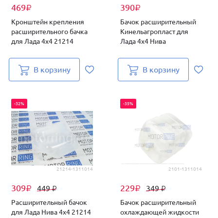
469
390
₽
₽
Кронштейн крепления
Бачок расширительный
расширительного бачка
Кинельагропласт для
для Лада 4х4 21214
Лада 4х4 Нива
В корзину
В корзину
-32%
-35%
21214-1311014
2101-1311014
309
229
449
349
₽
₽
₽
₽
Расширительный бачок
Бачок расширительный
для Лада Нива 4х4 21214
охлаждающей жидкости