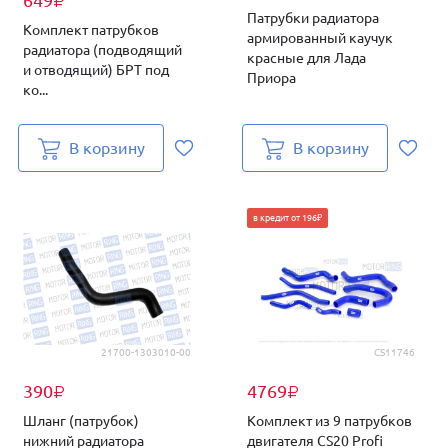
649
₽
Патрубки радиатора
Комплект патрубков
армированный каучук
радиатора (подводящий
красные для Лада
и отводящий) БРТ под
Приора
ко...
В корзину
В корзину
в кредит от 196₽
21700-1303010-00
CS11746
390
4769
₽
₽
Шланг (патрубок)
Комплект из 9 патрубков
нижний радиатора
двигателя CS20 Profi