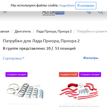
Старая версия сайта еще доступна.
Перейти
Мы используем файлы cookie.
Я согласен
Подробнее
лавная
Двигатель
Лада Приора, Приора 2
Патрубки и шланги
Патрубки для Лада Приора, Приора 2
В группе представлено:
20
/
53
позиций
Фильтры
Сортировка
Отправим сегодня!
в кредит от 205₽
Отправим сегодня!
РК-88Р+П+В(2170)redALT + хомуты