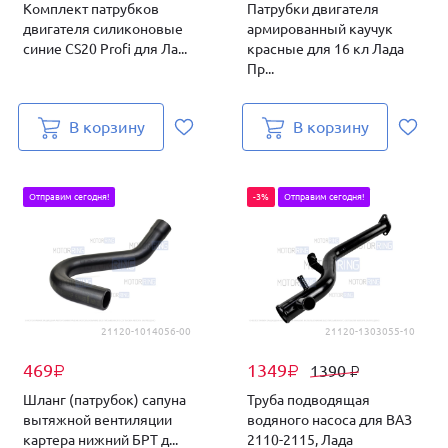
Комплект патрубков
Патрубки двигателя
двигателя силиконовые
армированный каучук
синие CS20 Profi для Ла...
красные для 16 кл Лада
Пр...
В корзину
В корзину
Отправим сегодня!
-3%
Отправим сегодня!
21120-1014056-00
21120-1303055-10
469
1349
1390
₽
₽
₽
Шланг (патрубок) сапуна
Труба подводящая
вытяжной вентиляции
водяного насоса для ВАЗ
картера нижний БРТ д...
2110-2115, Лада