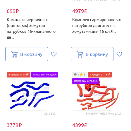
699
4979
₽
₽
Комплект червячных
Комплект армированных
(винтовых) хомутов
патрубков двигателя с
патрубков 16-клапанного
хомутами для 16 кл Л...
дв...
В корзину
В корзину
в кредит от 155₽
Отправим сегодня!
2
5
в кредит от 181₽
Отправим сегодня!
CS10843
РК-88Р+П+В(2170)redALT
3779
4399
₽
₽