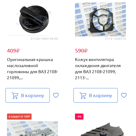
21120-1009146-00
2115-1309016
409
590
₽
₽
Оригинальная крышка
Кожух вентилятора
маслозаливной
охлаждения двигателя
горловины для ВАЗ 2108-
для ВАЗ 2108-21099,
21099,...
2113-...
В корзину
В корзину
в кредит от 189₽
-8%