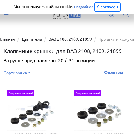
Старая версия сайта еще доступна.
Перейти
Мы используем файлы cookie.
Я согласен
Подробнее
Главная
Двигатель
ВАЗ 2108, 2109, 21099
Крышки и кожухи
Клапанные крышки для ВАЗ 2108, 2109, 21099
В группе представлено:
20
/
31
позиций
Фильтры
Сортировка
Отправим сегодня!
Отправим сегодня!
7.1 П9 С8 - 2108 ГРМ ПОЛНЫЙ
7.1 П11 С2 - 2108 ГРМ