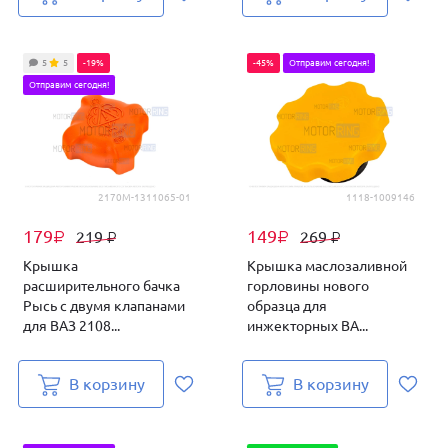
5
5
-19%
-45%
Отправим сегодня!
Отправим сегодня!
2170М-1311065-01
1118-1009146
179
149
219
269
₽
₽
₽
₽
Крышка
Крышка маслозаливной
расширительного бачка
горловины нового
Рысь с двумя клапанами
образца для
для ВАЗ 2108...
инжекторных ВА...
В корзину
В корзину