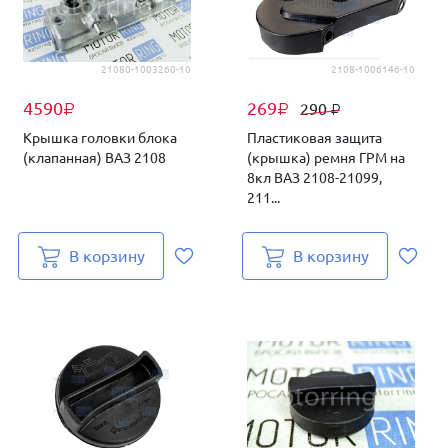
21080-1003260-10
2108-1006146-10
4590
269
290
₽
₽
₽
Крышка головки блока
Пластиковая защита
(клапанная) ВАЗ 2108
(крышка) ремня ГРМ на
8кл ВАЗ 2108-21099,
211...
В корзину
В корзину