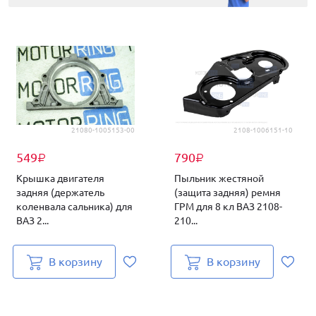
21080-1005153-00
2108-1006151-10
549
790
₽
₽
Крышка двигателя
Пыльник жестяной
задняя (держатель
(защита задняя) ремня
коленвала сальника) для
ГРМ для 8 кл ВАЗ 2108-
ВАЗ 2...
210...
В корзину
В корзину