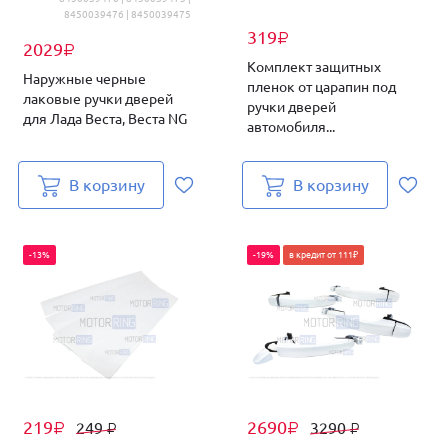
8450039476 | 8450039475
319
₽
2029
₽
Комплект защитных
Наружные черные
пленок от царапин под
лаковые ручки дверей
ручки дверей
для Лада Веста, Веста NG
автомобиля...
В корзину
В корзину
-13%
-19%
в кредит от 111₽
219
2690
249
3290
₽
₽
₽
₽