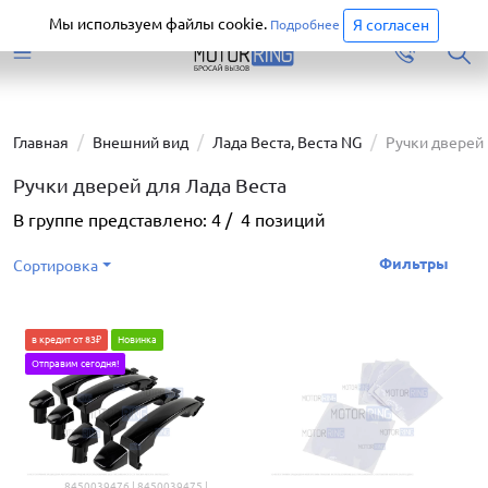
Старая версия сайта еще доступна.
Перейти
Мы используем файлы cookie.
Я согласен
Подробнее
Главная
Внешний вид
Лада Веста, Веста NG
Ручки дверей
Ручки дверей для Лада Веста
В группе представлено:
4
/
4
позиций
Фильтры
Сортировка
в кредит от 83₽
Новинка
Отправим сегодня!
8450039476 | 8450039475 |