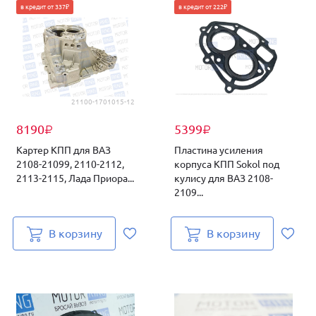
в кредит от 337₽
в кредит от 222₽
21100-1701015-12
8190
5399
₽
₽
Картер КПП для ВАЗ
Пластина усиления
2108-21099, 2110-2112,
корпуса КПП Sokol под
2113-2115, Лада Приора...
кулису для ВАЗ 2108-
2109...
В корзину
В корзину