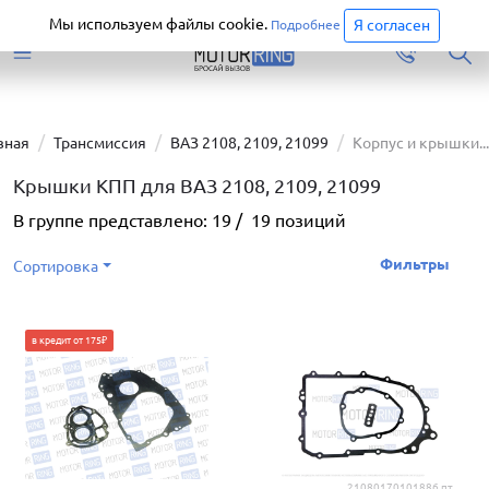
Старая версия сайта еще доступна.
Перейти
Мы используем файлы cookie.
Я согласен
Подробнее
вная
Трансмиссия
ВАЗ 2108, 2109, 21099
Корпус и крышки...
Крышки КПП для ВАЗ 2108, 2109, 21099
В группе представлено:
19
/
19
позиций
Фильтры
Сортировка
в кредит от 175₽
21080170101886 пт