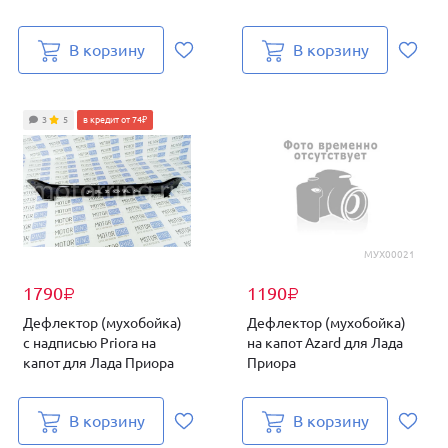
В корзину
В корзину
3
5
в кредит от 74₽
МУХ00021
1790
1190
₽
₽
Дефлектор (мухобойка)
Дефлектор (мухобойка)
с надписью Priora на
на капот Azard для Лада
капот для Лада Приора
Приора
В корзину
В корзину