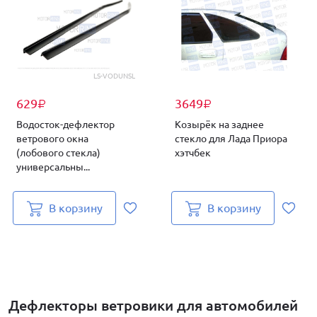
LS-VODUNSL
629
3649
₽
₽
Водосток-дефлектор
Козырёк на заднее
ветрового окна
стекло для Лада Приора
(лобового стекла)
хэтчбек
универсальны...
В корзину
В корзину
Дефлекторы ветровики для автомобилей