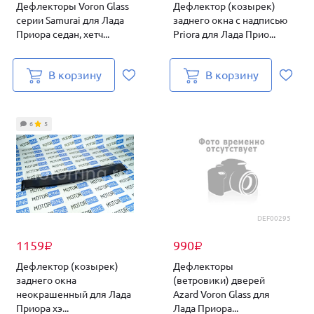
Дефлекторы Voron Glass
Дефлектор (козырек)
серии Samurai для Лада
заднего окна с надписью
Приора седан, хетч...
Priora для Лада Прио...
В корзину
В корзину
6
5
DEF00295
1159
990
₽
₽
Дефлектор (козырек)
Дефлекторы
заднего окна
(ветровики) дверей
неокрашенный для Лада
Azard Voron Glass для
Приора хэ...
Лада Приора...