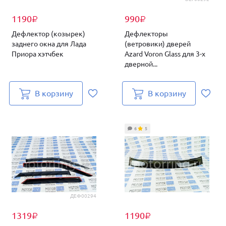
1190
990
₽
₽
Дефлектор (козырек)
Дефлекторы
заднего окна для Лада
(ветровики) дверей
Приора хэтчбек
Azard Voron Glass для 3-х
дверной...
В корзину
В корзину
6
5
ДЕФ00294
1319
1190
₽
₽