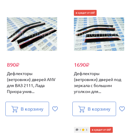
в кредит от 69₽
890
1690
₽
₽
Дефлекторы
Дефлекторы
(ветровики) дверей ANV
(ветровики) дверей под
для ВАЗ 2111, Лада
зеркала с большим
Приора унив...
уголком для...
В корзину
В корзину
1
5
в кредит от 68₽