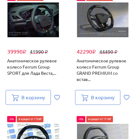
39990
42290
41990
44490
₽
₽
₽
₽
Анатомическое рулевое
Анатомическое рулевое
колесо Ferrum Group
колесо Ferrum Group
SPORT для Лада Веста,...
GRAND PREMIUM со
встав...
В корзину
В корзину
-5%
в кредит от 1739₽
-5%
в кредит от 1718₽