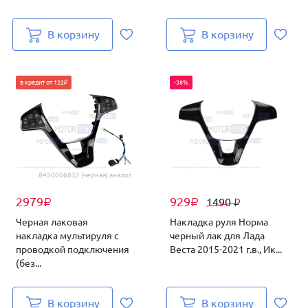
В корзину
В корзину
в кредит от 122₽
-38%
8450006832 (черная) аналог
2979
929
1490
₽
₽
₽
Черная лаковая
Накладка руля Норма
накладка мультируля с
черный лак для Лада
проводкой подключения
Веста 2015-2021 г.в., Ик...
(без...
В корзину
В корзину