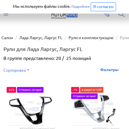
Старая версия сайта еще доступна.
Перейти
Мы используем файлы cookie.
Я согласен
Подробнее
Салон
Лада Ларгус, Ларгус FL
Рули и комплектующие
Рули
Рули для Лада Ларгус, Ларгус FL
В группе представлено:
20
/
25
позиций
Фильтры
Сортировка
-22%
Отправим сегодня!
-1%
в кредит от 125₽
Отправим сегодня!
8450006832 (черный лак)
8450006832 аналог