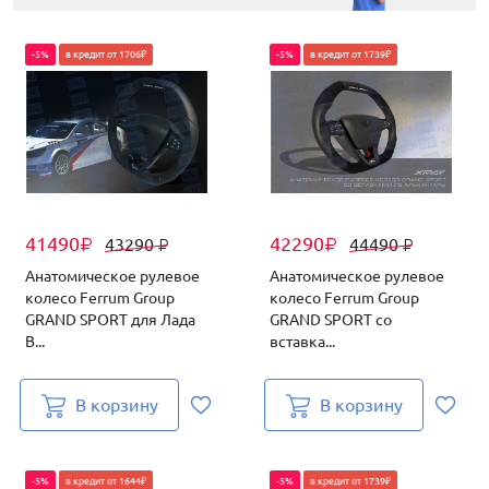
-5%
в кредит от 1706₽
-5%
в кредит от 1739₽
41490
42290
43290
44490
₽
₽
₽
₽
Анатомическое рулевое
Анатомическое рулевое
колесо Ferrum Group
колесо Ferrum Group
GRAND SPORT для Лада
GRAND SPORT со
В...
вставка...
В корзину
В корзину
-5%
в кредит от 1644₽
-5%
в кредит от 1739₽