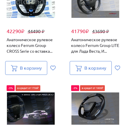
42290
41790
44490
43690
₽
₽
₽
₽
Анатомическое рулевое
Анатомическое рулевое
колесо Ferrum Group
колесо Ferrum Group LITE
CROSS Serie со вставка...
для Лада Веста, И...
В корзину
В корзину
-5%
в кредит от 1706₽
-5%
в кредит от 1800₽