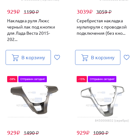
929
3039
1190
3059
₽
₽
₽
₽
Накладка руля Люкс
Серебристая накладка
черный лак под кнопки
мультируля с проводкой
для Лада Веста 2015-
подключения (без кно...
202...
В корзину
В корзину
-38%
Отправим сегодня!
-15%
Отправим сегодня!
8450006832 (серебро)
929
929
1490
1090
₽
₽
₽
₽