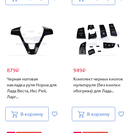
879
949
₽
₽
Черная матовая
Комплект черных кнопок
накладка руля Норма для
мультируля (без кнопки
Лада Веста, Икс Рей,
обогрева) для Лада...
Ларг...
В корзину
В корзину