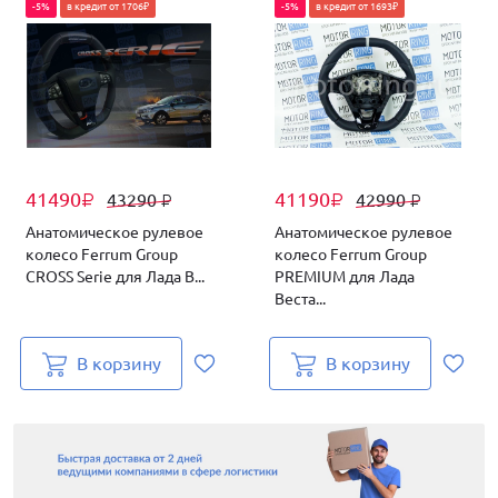
-5%
в кредит от 1706₽
-5%
в кредит от 1693₽
41490
41190
43290
42990
₽
₽
₽
₽
Анатомическое рулевое
Анатомическое рулевое
колесо Ferrum Group
колесо Ferrum Group
CROSS Serie для Лада В...
PREMIUM для Лада
Веста...
В корзину
В корзину