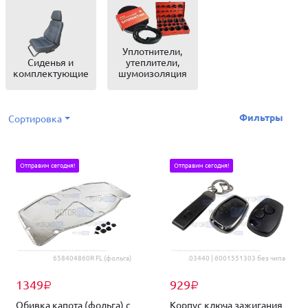
Уплотнители,
Сиденья и
утеплители,
комплектующие
шумоизоляция
Фильтры
Сортировка
Отправим сегодня!
Отправим сегодня!
658404860R FL (фольга)
.03440 | 6001551303 без чипа
1349
929
₽
₽
Обивка капота (фольга) с
Корпус ключа зажигания