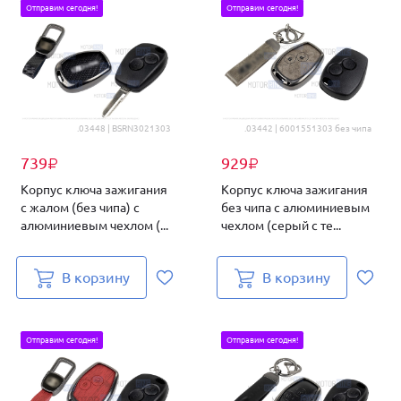
Отправим сегодня!
Отправим сегодня!
.03448 | BSRN3021303
.03442 | 6001551303 без чипа
739
929
₽
₽
Корпус ключа зажигания
Корпус ключа зажигания
с жалом (без чипа) с
без чипа с алюминиевым
алюминиевым чехлом (...
чехлом (серый с те...
В корзину
В корзину
Отправим сегодня!
Отправим сегодня!