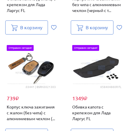
крепежом для Лада
без чипа с алюминиевым
Ларгус FL
чехлом (черный с т...
В корзину
В корзину
Отправим сегодня!
Отправим сегодня!
.03441 | BSRN3021303
658404860R FL
739
1349
₽
₽
Корпус ключа зажигания
Обивка капота с
с жалом (без чипа) с
крепежом для Лада
алюминиевым чехлом (...
Ларгус FL