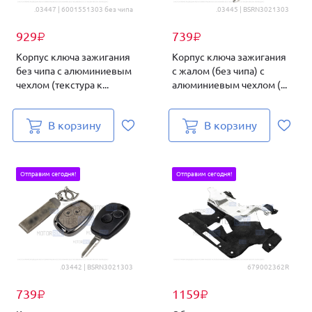
.03447 | 6001551303 без чипа
.03445 | BSRN3021303
929
739
₽
₽
Корпус ключа зажигания
Корпус ключа зажигания
без чипа с алюминиевым
с жалом (без чипа) с
чехлом (текстура к...
алюминиевым чехлом (...
В корзину
В корзину
Отправим сегодня!
Отправим сегодня!
.03442 | BSRN3021303
679002362R
739
1159
₽
₽