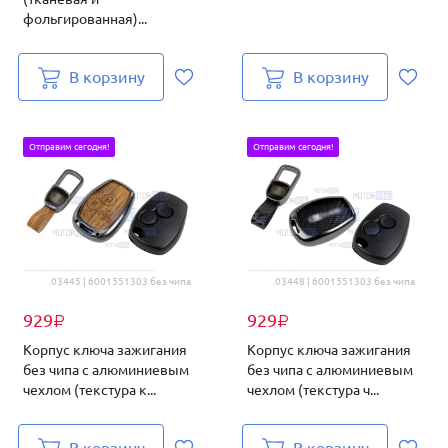
фольгированная)...
В корзину
В корзину
Отправим сегодня!
Отправим сегодня!
.03445 | 6001551303 без чипа
.03448 | 6001551303 без чипа
929
929
₽
₽
Корпус ключа зажигания
Корпус ключа зажигания
без чипа с алюминиевым
без чипа с алюминиевым
чехлом (текстура к...
чехлом (текстура ч...