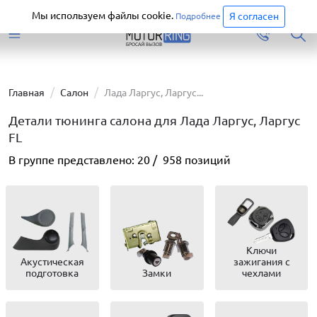
Старая версия сайта еще доступна.
Перейти
Мы используем файлы cookie.
Я согласен
Подробнее
Главная
Салон
Лада Ларгус, Ларгус...
Детали тюнинга салона для Лада Ларгус, Ларгус
FL
В группе представлено:
20
/
958
позиций
Ключи
Акустическая
зажигания с
подготовка
Замки
чехлами