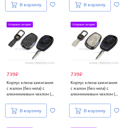
В корзину
В корзину
Отправим сегодня!
Отправим сегодня!
.03444 | BSRN3021303
.03446 | BSRN3021303
739
739
₽
₽
Корпус ключа зажигания
Корпус ключа зажигания
с жалом (без чипа) с
с жалом (без чипа) с
алюминиевым чехлом (...
алюминиевым чехлом (...
В корзину
В корзину