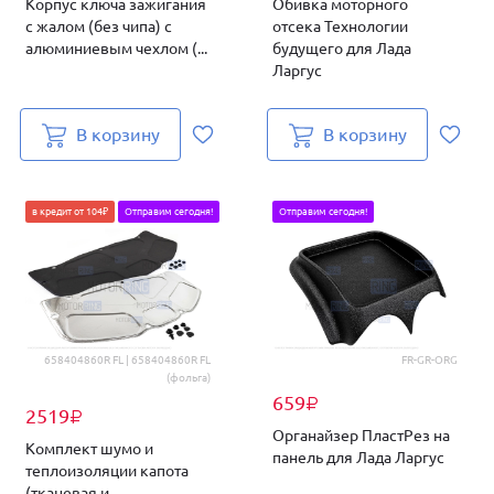
Корпус ключа зажигания
Обивка моторного
с жалом (без чипа) с
отсека Технологии
алюминиевым чехлом (...
будущего для Лада
Ларгус
В корзину
В корзину
в кредит от 104₽
Отправим сегодня!
Отправим сегодня!
658404860R FL | 658404860R FL
FR-GR-ORG
(фольга)
659
₽
2519
₽
Органайзер ПластРез на
Комплект шумо и
панель для Лада Ларгус
теплоизоляции капота
(тканевая и