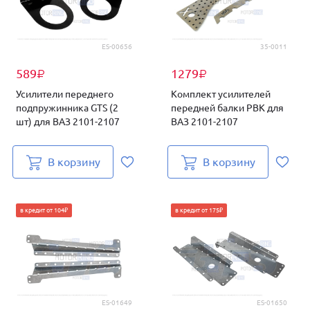
ES-00656
35-0011
589
1279
₽
₽
Усилители переднего
Комплект усилителей
подпружинника GTS (2
передней балки PBK для
шт) для ВАЗ 2101-2107
ВАЗ 2101-2107
В корзину
В корзину
в кредит от 104₽
в кредит от 175₽
ES-01649
ES-01650