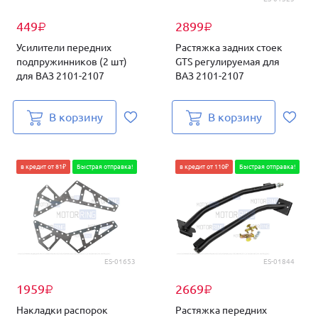
449
2899
₽
₽
Усилители передних
Растяжка задних стоек
подпружинников (2 шт)
GTS регулируемая для
для ВАЗ 2101-2107
ВАЗ 2101-2107
В корзину
В корзину
в кредит от 81₽
Быстрая отправка!
в кредит от 110₽
Быстрая отправка!
ES-01653
ES-01844
1959
2669
₽
₽
Накладки распорок
Растяжка передних