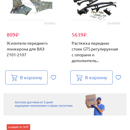
35-0002
ES-00560
809
5639
₽
₽
Усилители переднего
Растяжка передних
лонжерона для ВАЗ
стоек GTS регулируемая
2101-2107
с опорами и
дополнитель...
В корзину
В корзину
в кредит от 167₽