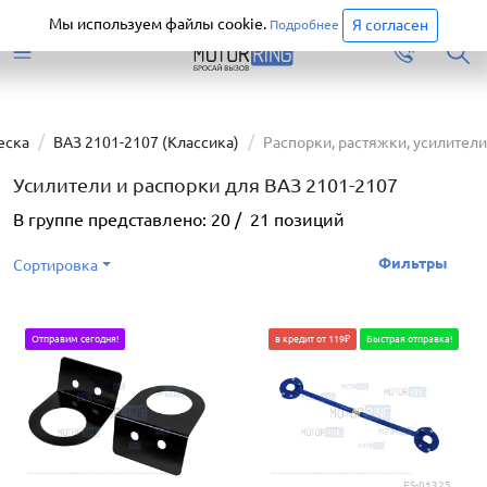
Старая версия сайта еще доступна.
Перейти
Мы используем файлы cookie.
Я согласен
Подробнее
еска
ВАЗ 2101-2107 (Классика)
Распорки, растяжки, усилители
Усилители и распорки для ВАЗ 2101-2107
В группе представлено:
20
/
21
позиций
Фильтры
Сортировка
Отправим сегодня!
в кредит от 119₽
Быстрая отправка!
ES-01325