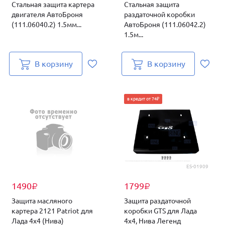
Стальная защита картера
Стальная защита
двигателя АвтоБроня
раздаточной коробки
(111.06040.2) 1.5мм...
АвтоБроня (111.06042.2)
1.5м...
В корзину
В корзину
в кредит от 74₽
ES-01909
1490
1799
₽
₽
Защита масляного
Защита раздаточной
картера 2121 Patriot для
коробки GTS для Лада
Лада 4х4 (Нива)
4х4, Нива Легенд