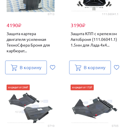
0713
111.06041.1
4190
3190
₽
₽
Защита картера
Защита КПП с крепежом
двигателя усиленная
АвтоБроня (111.06041.1)
ТехноСфера Броня для
1.5мм для Лада 4х4...
карбюрат...
В корзину
В корзину
в кредит от 296₽
в кредит от 172₽
0710
0705