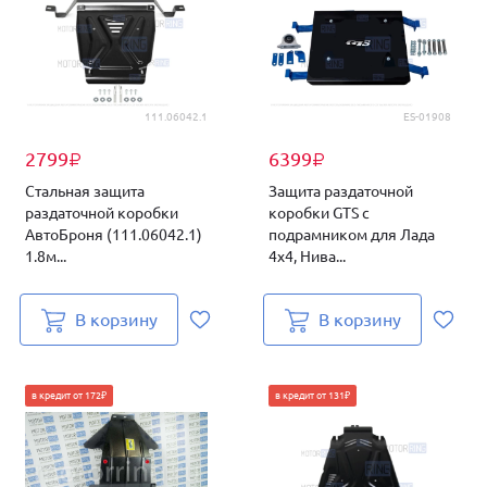
111.06042.1
ES-01908
2799
6399
₽
₽
Стальная защита
Защита раздаточной
раздаточной коробки
коробки GTS с
АвтоБроня (111.06042.1)
подрамником для Лада
1.8м...
4х4, Нива...
В корзину
В корзину
в кредит от 172₽
в кредит от 131₽