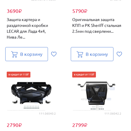
3690
5790
₽
₽
Защита картера и
Оригинальная защита
раздаточной коробки
КПП и РК Sheriff стальная
LECAR для Лада 4х4,
2.5мм под сверлени...
Нива Ле...
В корзину
В корзину
в кредит от 115₽
в кредит от 115₽
111.06040.2
111.06042.2
2790
2799
₽
₽