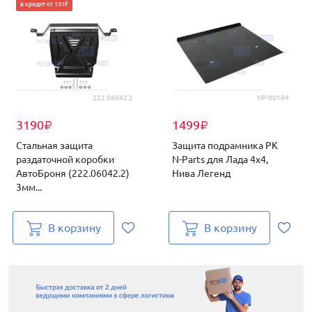
в кредит от 131₽
222.06042.2
NP-00194
3190
1499
₽
₽
Стальная защита
Защита подрамника РК
раздаточной коробки
N-Parts для Лада 4х4,
АвтоБроня (222.06042.2)
Нива Легенд
3мм...
В корзину
В корзину