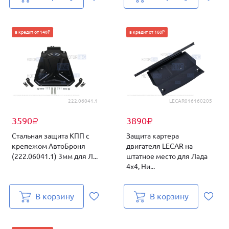
в кредит от 148₽
в кредит от 160₽
222.06041.1
LECAR016160205
3590
3890
₽
₽
Стальная защита КПП с
Защита картера
крепежом АвтоБроня
двигателя LECAR на
(222.06041.1) 3мм для Л...
штатное место для Лада
4х4, Ни...
В корзину
В корзину