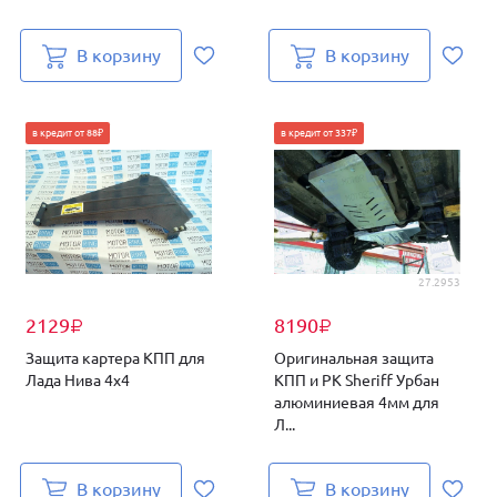
В корзину
В корзину
в кредит от 88₽
в кредит от 337₽
27.2953
2129
8190
₽
₽
Защита картера КПП для
Оригинальная защита
Лада Нива 4х4
КПП и РК Sheriff Урбан
алюминиевая 4мм для
Л...
В корзину
В корзину