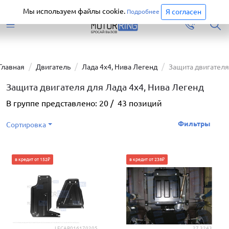
Старая версия сайта еще доступна.
Перейти
Мы используем файлы cookie.
Я согласен
Подробнее
Главная
Двигатель
Лада 4х4, Нива Легенд
Защита двигателя
Защита двигателя для Лада 4х4, Нива Легенд
В группе представлено:
20
/
43
позиций
Фильтры
Сортировка
в кредит от 152₽
в кредит от 238₽
LECAR016170205
27.3243