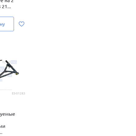
e на 2
21...
ну
ES-01283
руемые
ми
.