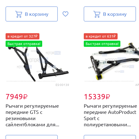
В корзину
В корзину
в кредит от 327₽
в кредит от 631₽
Быстрая отправка!
Быстрая отправка!
ES-00139
AP
7949
15339
₽
₽
Рычаги регулируемые
Рычаги регулируемые
передние GTS с
передние AutoProduct
резиновыми
Sport с
сайлентблоками для...
полиуретановыми...