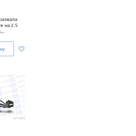
 развала
e на 2.5
..
ну
AP 0400