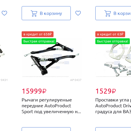
В корзину
В корзи
в кредит от 658₽
в кредит от 63₽
Быстрая отправка!
Быстрая отправка!
 0431
AP 0437
15999
1529
₽
₽
Рычаги регулируемые
Проставки угла
передние AutoProduct
AutoProduct Driv
Sport под увеличенную н...
градуса для ВАЗ 