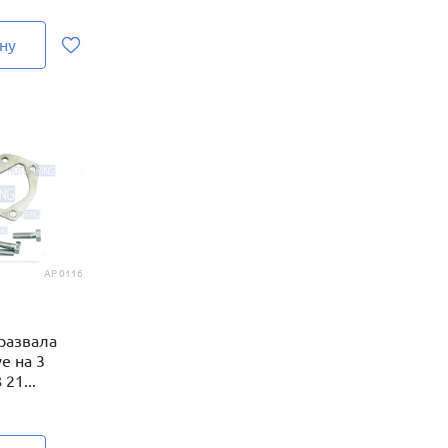
ну
AP 0116
 развала
e на 3
21...