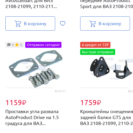
Avtostandart для ВАЗ
передние AutoProduct
2108-21099, 2110-211...
Sport для ВАЗ 2108-2109
В корзину
В корзину
2
5
Отправим сегодня!
в кредит от 72₽
Быстрая отправка!
AP 0111
ES-
1159
1759
₽
₽
Проставки угла развала
Кронштейны смещени
AutoProduct Drive на 1.5
задней балки GTS для
градуса для ВАЗ...
ВАЗ 2108-21099, 2110-21