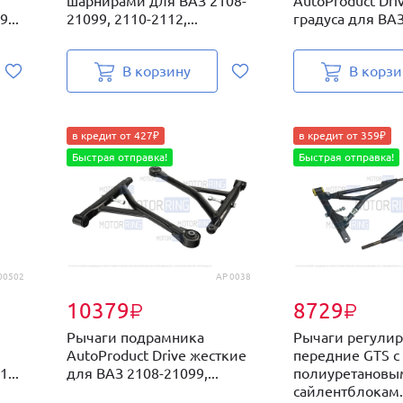
шарнирами для ВАЗ 2108-
AutoProduct Driv
...
21099, 2110-2112,...
градуса для ВАЗ 
В корзину
В корзи
в кредит от 427₽
в кредит от 359₽
Быстрая отправка!
Быстрая отправка!
00502
AP 0038
10379
8729
₽
₽
я
Рычаги подрамника
Рычаги регули
AutoProduct Drive жесткие
передние GTS с
...
для ВАЗ 2108-21099,...
полиуретановы
сайлентблокам..