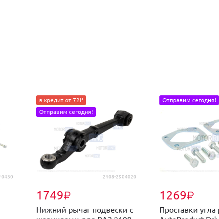
в кредит от 72₽
Отправим сегодня!
Отправим сегодня!
 0430
2108-2904020
1749
1269
₽
₽
Нижний рычаг подвески с
Проставки угла