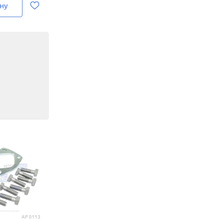
ну
AP 0113