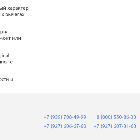
ый характер
ых рычагах
для
емонт или
inal,
но те
ости и
+7 (939) 708-49-99
8 (800) 550-86-33
+7 (927) 606-67-60
+7 (927) 607-31-63