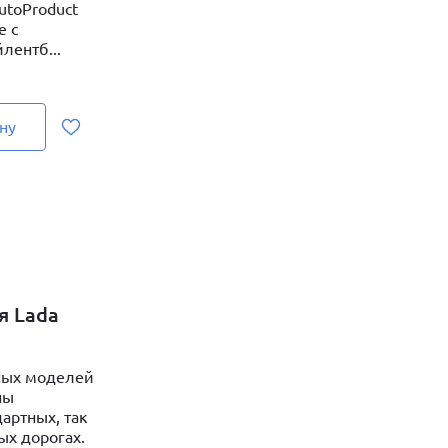
utoProduct
е с
лентб...
ну
я Lada
ных моделей
ны
артных, так
ых дорогах.