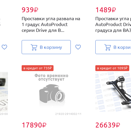
939
1489
₽
₽
а
Проставки угла развала на
Проставки угла
5
1 градус AutoProduct
AutoProduct Driv
серии Drive для В...
градуса для ВАЗ.
В корзину
В корзи
в кредит от 735₽
в кредит от 1095₽
20-00
21920-2914002-11
17890
26639
₽
₽