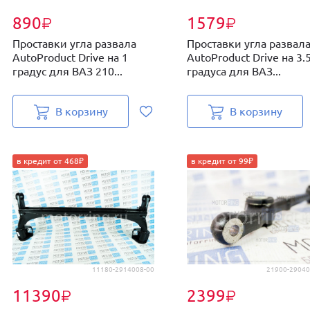
890
1579
₽
₽
Проставки угла развала
Проставки угла развал
AutoProduct Drive на 1
AutoProduct Drive на 3.
градус для ВАЗ 210...
градуса для ВАЗ...
В корзину
В корзину
в кредит от 468₽
в кредит от 99₽
11180-2914008-00
21900-29040
11390
2399
₽
₽