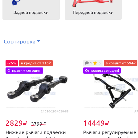
Задней подвески
Передней подвески
Сортировка
-26%
в кредит от 116₽
1
5
в кредит от 594₽
Отправим сегодня!
Отправим сегодня!
21080-2904020-88
AP
2829
14449
₽
₽
3799
₽
Нижние рычаги подвески
Рычаги регулируемые