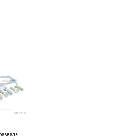
AP 0112
 развала