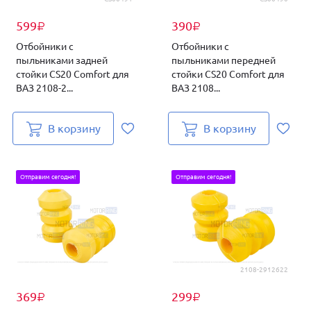
599
390
₽
₽
Отбойники с
Отбойники с
пыльниками задней
пыльниками передней
стойки CS20 Comfort для
стойки CS20 Comfort для
ВАЗ 2108-2...
ВАЗ 2108...
В корзину
В корзину
Отправим сегодня!
Отправим сегодня!
2108-2912622
369
299
₽
₽