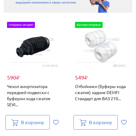
Отправим сегодня!
Быстрая отправка!
6139-6619
BRC0802
590
549
₽
₽
Чехол амортизатора
Отбойники (буферы хода
передней подвески с
сжатия) задние DEMFI
буфером хода сжатия
Стандарт для ВАЗ 210...
SEVI...
В корзину
В корзину