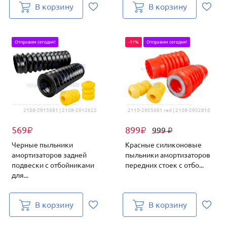
В корзину
В корзину
Отправим сегодня!
-11%
Отправим сегодня!
2108-2915681 | 2108-2912622
2110-2905681 red | 2108-2902816
569
899
999
₽
₽
₽
Черные пыльники
Красные силиконовые
амортизаторов задней
пыльники амортизаторов
подвески с отбойниками
передних стоек с отбо...
для...
В корзину
В корзину