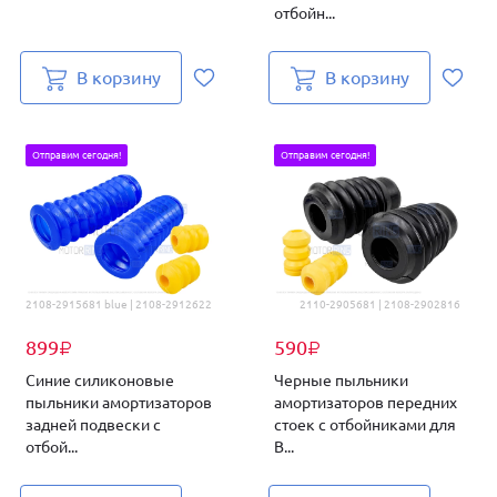
отбойн...
В корзину
В корзину
Отправим сегодня!
Отправим сегодня!
2108-2915681 blue | 2108-2912622
2110-2905681 | 2108-2902816
899
590
₽
₽
Синие силиконовые
Черные пыльники
пыльники амортизаторов
амортизаторов передних
задней подвески с
стоек с отбойниками для
отбой...
В...