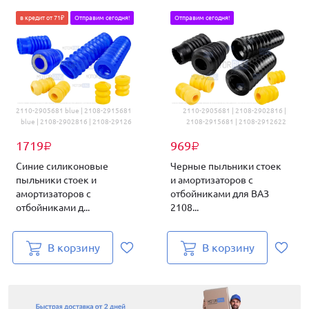
в кредит от 71₽
Отправим сегодня!
Отправим сегодня!
2110-2905681 blue | 2108-2915681
2110-2905681 | 2108-2902816 |
blue | 2108-2902816 | 2108-29126
2108-2915681 | 2108-2912622
1719
969
₽
₽
Синие силиконовые
Черные пыльники стоек
пыльники стоек и
и амортизаторов с
амортизаторов с
отбойниками для ВАЗ
отбойниками д...
2108...
В корзину
В корзину