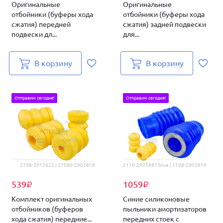
Оригинальные
Оригинальные
отбойники (буферы хода
отбойники (буферы хода
сжатия) передней
сжатия) задней подвески
подвески дл...
для...
В корзину
В корзину
Отправим сегодня!
Отправим сегодня!
2108-2912622 | 21080-2902816
2110-2905681 blue | 2108-2902816
539
1059
₽
₽
Комплект оригинальных
Синие силиконовые
отбойников (буферов
пыльники амортизаторов
хода сжатия) передние...
передних стоек с