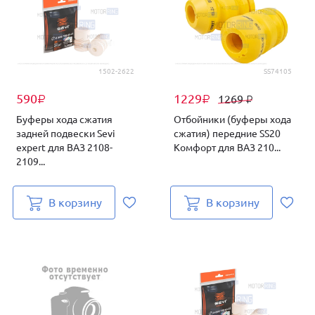
1502-2622
SS74105
590
1229
1269
₽
₽
₽
Буферы хода сжатия
Отбойники (буферы хода
задней подвески Sevi
сжатия) передние SS20
expert для ВАЗ 2108-
Комфорт для ВАЗ 210...
2109...
В корзину
В корзину