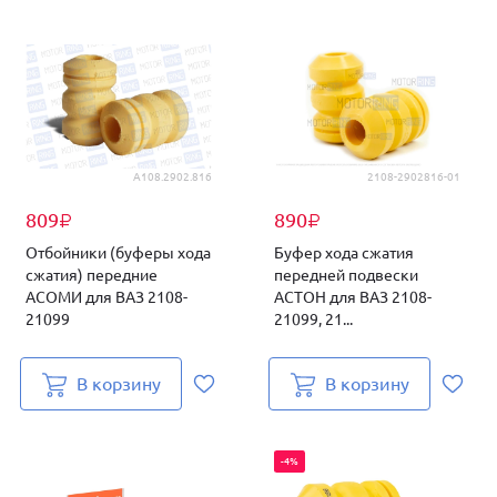
А108.2902.816
2108-2902816-01
809
890
₽
₽
Отбойники (буферы хода
Буфер хода сжатия
сжатия) передние
передней подвески
АСОМИ для ВАЗ 2108-
АСТОН для ВАЗ 2108-
21099
21099, 21...
В корзину
В корзину
-4%