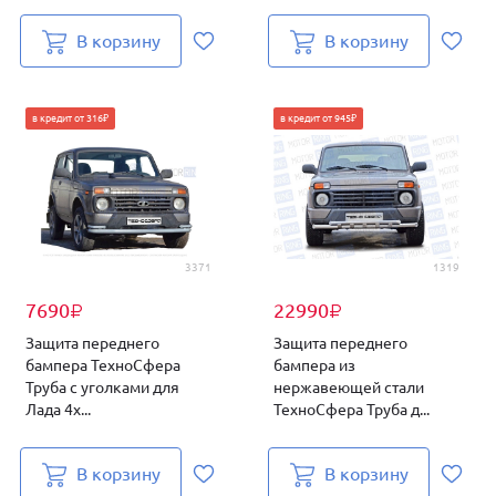
В корзину
В корзину
в кредит от 316₽
в кредит от 945₽
3371
1319
7690
22990
₽
₽
Защита переднего
Защита переднего
бампера ТехноСфера
бампера из
Труба с уголками для
нержавеющей стали
Лада 4х...
ТехноСфера Труба д...
В корзину
В корзину