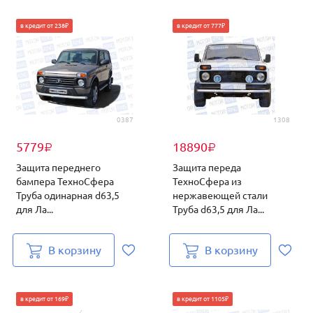
в кредит от 238₽
в кредит от 777₽
0387
1308
5779
18890
₽
₽
Защита переднего
Защита переда
бампера ТехноСфера
ТехноСфера из
Труба одинарная d63,5
нержавеющей стали
для Ла...
Труба d63,5 для Ла...
В корзину
В корзину
в кредит от 169₽
в кредит от 1105₽