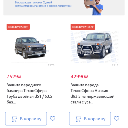
в кредит от 310₽
в кредит от 1767₽
3370
1313
7529
42990
₽
₽
Защита переднего
Защита переда
бампера ТехноСфера
ТехноСфора Низкая
Труба двойная d51 / 63,5
d63,5 из нержавеющей
без...
стали с уса...
В корзину
В корзину