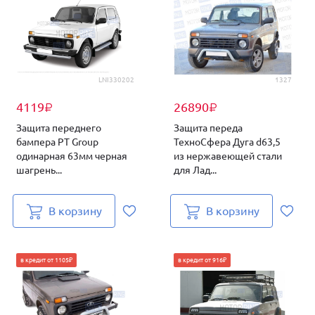
LNI330202
1327
4119
26890
₽
₽
Защита переднего
Защита переда
бампера PT Group
ТехноСфера Дуга d63,5
одинарная 63мм черная
из нержавеющей стали
шагрень...
для Лад...
В корзину
В корзину
в кредит от 1105₽
в кредит от 916₽