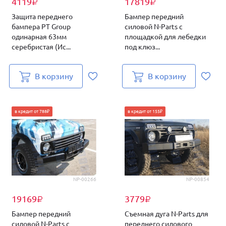
4119
17819
₽
₽
Защита переднего
Бампер передний
бампера PT Group
силовой N-Parts с
одинарная 63мм
площадкой для лебедки
серебристая (Ис...
под клюз...
В корзину
В корзину
в кредит от 788₽
в кредит от 155₽
NP-00266
NP-00854
19169
3779
₽
₽
Бампер передний
Съемная дуга N-Parts для
силовой N-Parts с
переднего силового