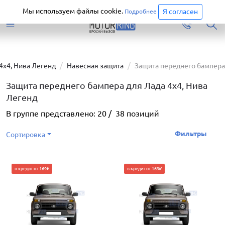
Старая версия сайта еще доступна.
Перейти
Мы используем файлы cookie.
Я согласен
Подробнее
4х4, Нива Легенд
Навесная защита
Защита переднего бампера
Защита переднего бампера для Лада 4х4, Нива
Легенд
В группе представлено:
20
/
38
позиций
Фильтры
Сортировка
в кредит от 169₽
в кредит от 169₽