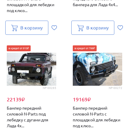
площадкой для лебедки
бампера для Лада 4х4...
под клюз...
В корзину
В корзину
в кредит от 910₽
в кредит от 788₽
NP-00265
NP-00272
22139
19169
₽
₽
Бампер передний
Бампер передний
силовой N-Parts под
силовой N-Parts с
лебедку с дугами для
площадкой для лебедки
Лада 4х...
под клюз...