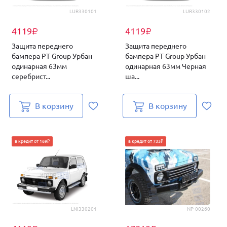
LUR330101
LUR330102
4119
4119
₽
₽
Защита переднего
Защита переднего
бампера PT Group Урбан
бампера PT Group Урбан
одинарная 63мм
одинарная 63мм Черная
серебрист...
ша...
В корзину
В корзину
в кредит от 169₽
в кредит от 733₽
LNI330201
NP-00260