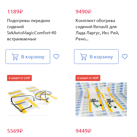
1189
9490
₽
₽
Подогревы передних
Комплект обогрева
сидений
сидений Renault для
SvkAvtoMagicComfort-40
Лада Ларгус, Икс Рей,
встраиваемые
Рено...
В корзину
В корзину
в кредит от 229₽
в кредит от 388₽
5569
9449
₽
₽