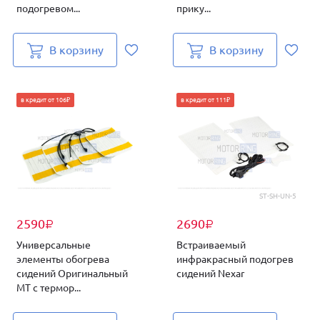
подогревом...
прику...
В корзину
В корзину
в кредит от 106₽
в кредит от 111₽
ST-SH-UN-5
2590
2690
₽
₽
Универсальные
Встраиваемый
элементы обогрева
инфракрасный подогрев
сидений Оригинальный
сидений Nexar
МТ с термор...