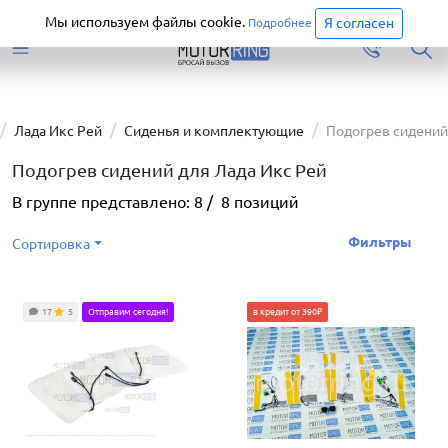
Старая версия сайта еще доступна.
Перейти
Мы используем файлы cookie.
Я согласен
Подробнее
Лада Икс Рей
Сиденья и комплектующие
Подогрев сидений
Подогрев сидений для Лада Икс Рей
В группе представлено:
8
/
8
позиций
Фильтры
Сортировка
17
5
Отправим сегодня!
в кредит от 390₽