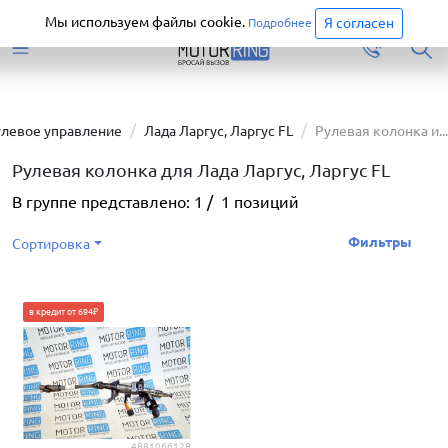
Старая версия сайта еще доступна.
Перейти
Мы используем файлы cookie.
Я согласен
Подробнее
улевое управление
Лада Ларгус, Ларгус FL
Рулевая колонка и...
Рулевая колонка для Лада Ларгус, Ларгус FL
В группе представлено:
1
/
1
позиций
Фильтры
Сортировка
в кредит от 694₽
488106612R