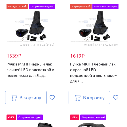
в кредит от 63₽
Отправим сегодня!
в кредит от 67₽
Отправим сегодня!
.01556 | 7.1 П18 С2 (2180)
.01558 | 7.1 П18 С2 (2180)
1539
1619
₽
₽
Ручка МКПП черный лак
Ручка МКПП черный лак
с синей LED подсветкой и
с красной LED
пыльником для Лад...
подсветкой и пыльником
для Л...
В корзину
В корзину
-24%
Отправим сегодня!
-29%
Отправим сегодня!