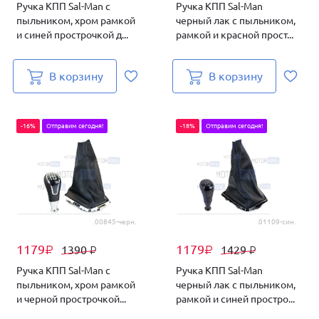
Ручка КПП Sal-Man с
Ручка КПП Sal-Man
пыльником, хром рамкой
черный лак с пыльником,
и синей прострочкой д...
рамкой и красной прост...
В корзину
В корзину
-16%
Отправим сегодня!
-18%
Отправим сегодня!
.00845-черн.
.01109-син.
1179
1179
1390
1429
₽
₽
₽
₽
Ручка КПП Sal-Man с
Ручка КПП Sal-Man
пыльником, хром рамкой
черный лак с пыльником,
и черной прострочкой...
рамкой и синей простро...