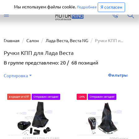
Старая версия сайта еще доступна.
Перейти
Мы используем файлы cookie.
Я согласен
Подробнее
Главная
Салон
Лада Веста, Веста NG
Ручки КПП и...
Ручки КПП для Лада Веста
В группе представлено:
20
/
68
позиций
Фильтры
Сортировка
в кредит от 67₽
Отправим сегодня!
-24%
Отправим сегодня!
.01557 | 7.1 П18 С2 (2180)
.00843-красн.