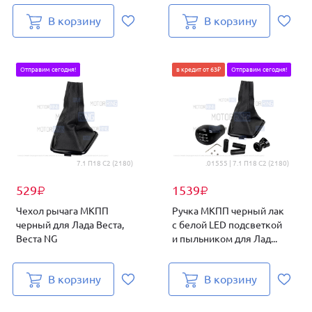
В корзину
В корзину
Отправим сегодня!
в кредит от 63₽
Отправим сегодня!
7.1 П18 С2 (2180)
.01555 | 7.1 П18 С2 (2180)
529
1539
₽
₽
Чехол рычага МКПП
Ручка МКПП черный лак
черный для Лада Веста,
с белой LED подсветкой
Веста NG
и пыльником для Лад...
В корзину
В корзину