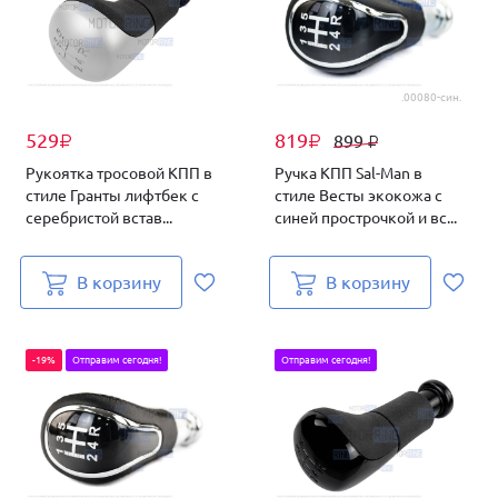
.00080-син.
529
819
899
₽
₽
₽
Рукоятка тросовой КПП в
Ручка КПП Sal-Man в
стиле Гранты лифтбек с
стиле Весты экокожа с
серебристой встав...
синей прострочкой и вс...
В корзину
В корзину
-19%
Отправим сегодня!
Отправим сегодня!