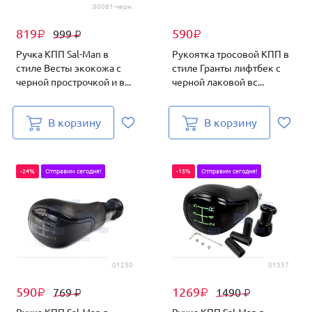
.00081-черн.
819
590
999
₽
₽
₽
Ручка КПП Sal-Man в
Рукоятка тросовой КПП в
стиле Весты экокожа с
стиле Гранты лифтбек с
черной прострочкой и в...
черной лаковой вс...
В корзину
В корзину
-24%
Отправим сегодня!
-15%
Отправим сегодня!
.01250
.01557
590
1269
769
1490
₽
₽
₽
₽