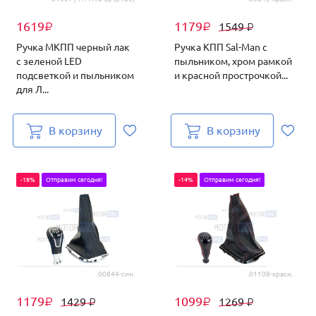
1619
1179
1549
₽
₽
₽
Ручка МКПП черный лак
Ручка КПП Sal-Man с
с зеленой LED
пыльником, хром рамкой
подсветкой и пыльником
и красной прострочкой...
для Л...
В корзину
В корзину
-18%
Отправим сегодня!
-14%
Отправим сегодня!
.00844-син.
.01108-красн.
1179
1099
1429
1269
₽
₽
₽
₽