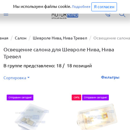
Старая версия сайта еще доступна.
Перейти
Мы используем файлы cookie.
Я согласен
Подробнее
вная
Салон
Шевроле Нива, Нива Тревел
Освещение салона
Освещение салона для Шевроле Нива, Нива
Тревел
В группе представлено:
18
/
18
позиций
Фильтры
Сортировка
Отправим сегодня!
-34%
Отправим сегодня!