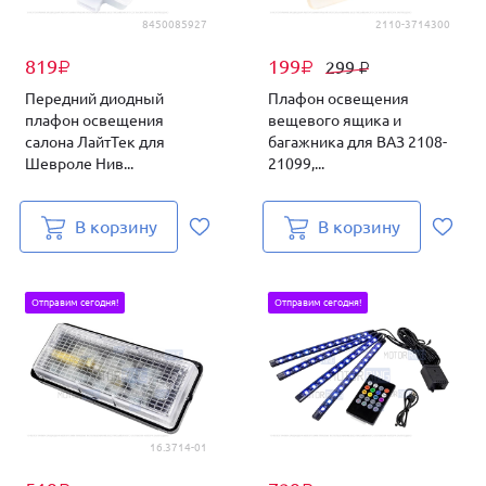
8450085927
2110-3714300
819
199
299
₽
₽
₽
Передний диодный
Плафон освещения
плафон освещения
вещевого ящика и
салона ЛайтТек для
багажника для ВАЗ 2108-
Шевроле Нив...
21099,...
В корзину
В корзину
Отправим сегодня!
Отправим сегодня!
16.3714-01