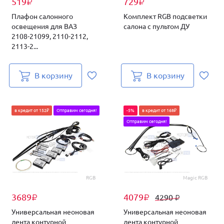
519
729
₽
₽
Плафон салонного
Комплект RGB подсветки
освещения для ВАЗ
салона с пультом ДУ
2108-21099, 2110-2112,
2113-2...
В корзину
В корзину
в кредит от 152₽
Отправим сегодня!
-5%
в кредит от 168₽
Отправим сегодня!
RGB
Magic RGB
3689
4079
4290
₽
₽
₽
Универсальная неоновая
Универсальная неоновая
лента контурной
лента контурной