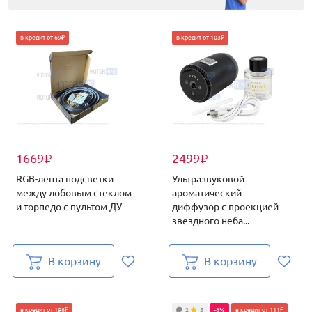
в кредит от 69₽
в кредит от 103₽
1669
2499
₽
₽
RGB-лента подсветки
Ультразвуковой
между лобовым стеклом
ароматический
и торпедо с пультом ДУ
диффузор с проекцией
звездного неба...
В корзину
В корзину
в кредит от 198₽
2
5
-8%
в кредит от 111₽