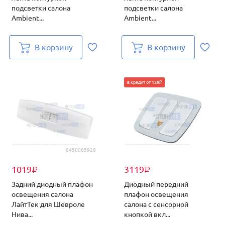
подсветки салона
подсветки салона
Ambient...
Ambient...
В корзину
В корзину
в кредит от 128₽
8450085928
1019
3119
₽
₽
Задний диодный плафон
Диодный передний
освещения салона
плафон освещения
ЛайтТек для Шевроле
салона с сенсорной
Нива...
кнопкой вкл...