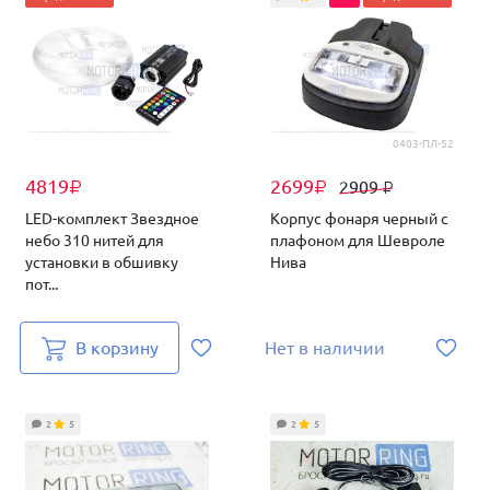
0403-ПЛ-52
4819
2699
2909
₽
₽
₽
LED-комплект Звездное
Корпус фонаря черный с
небо 310 нитей для
плафоном для Шевроле
установки в обшивку
Нива
пот...
В корзину
Нет в наличии
2
5
2
5