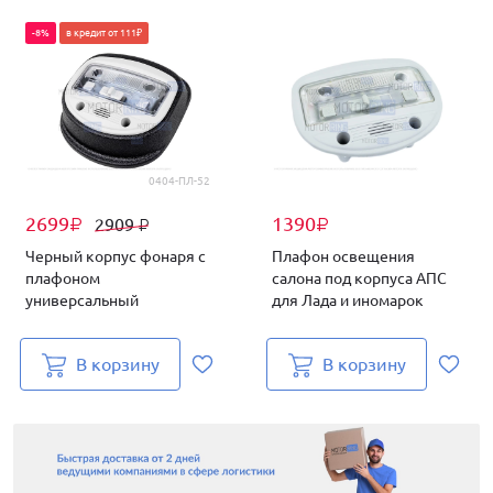
-8%
в кредит от 111₽
0404-ПЛ-52
2699
1390
2909
₽
₽
₽
Черный корпус фонаря с
Плафон освещения
плафоном
салона под корпуса АПС
универсальный
для Лада и иномарок
В корзину
В корзину