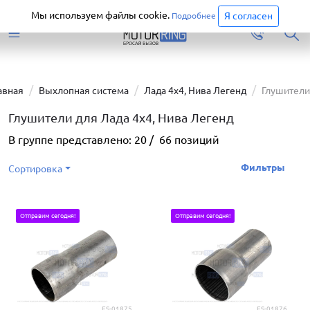
Старая версия сайта еще доступна.
Перейти
Мы используем файлы cookie.
Я согласен
Подробнее
авная
Выхлопная система
Лада 4х4, Нива Легенд
Глушители
Глушители для Лада 4х4, Нива Легенд
В группе представлено:
20
/
66
позиций
Фильтры
Сортировка
Отправим сегодня!
Отправим сегодня!
ES-01875
ES-01876