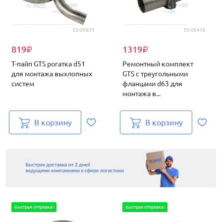
ES-00835
ES-00458
819
1319
₽
₽
T-пайп GTS рогатка d51
Ремонтный комплект
для монтажа выхлопных
GTS с треугольными
систем
фланцами d63 для
монтажа в...
В корзину
В корзину
Быстрая отправка!
Быстрая отправка!