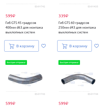
ES-01742
ES-01435
599
339
₽
₽
Гиб GTS 45 градусов
Гиб GTS 60 градусов
400мм d63 для монтажа
250мм d43 для монтажа
выхлопных систем
выхлопных систем
В корзину
В корзину
Быстрая отправка!
Быстрая отправка!
ES-01743
ES-01744
599
599
₽
₽