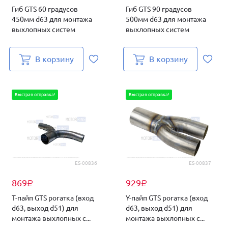
Гиб GTS 60 градусов
Гиб GTS 90 градусов
450мм d63 для монтажа
500мм d63 для монтажа
выхлопных систем
выхлопных систем
В корзину
В корзину
Быстрая отправка!
Быстрая отправка!
ES-00836
ES-00837
869
929
₽
₽
T-пайп GTS рогатка (вход
Y-пайп GTS рогатка (вход
d63, выход d51) для
d63, выход d51) для
монтажа выхлопных с...
монтажа выхлопных с...