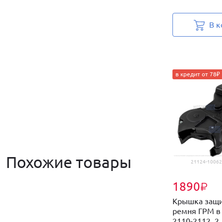
В к
в кредит от 78₽
Похожие товары
21124-100621
1890
₽
Крышка защи
ремня ГРМ в
2110-2112, 2..