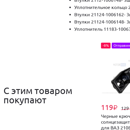
Уплотнительное кольцо 2
Втулки 21124-1006162- 
Втулки 21124-1006148- 
Уплотнитель 11183-10063
-8%
Отправим
С этим товаром
покупают
119
₽
129
Черные крю
солнцезащит
для ВАЗ 2108-