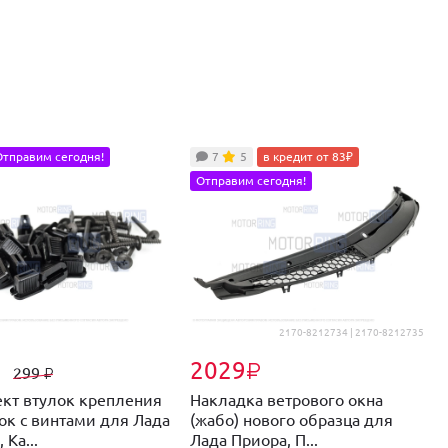
Отправим сегодня!
7
5
в кредит от 83₽
Отправим сегодня!
2170-8212734 | 2170-8212735
2029
₽
₽
299
₽
кт втулок крепления
Накладка ветрового окна
З
ок с винтами для Лада
(жабо) нового образца для
о
 Ка...
Лада Приора, П...
П