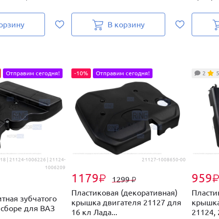
орзину
В корзину
Отправим сегодня!
-10%
Отправим сегодня!
2
8 | 21124-1006226 | 21124-
21127-1008650-00
1006209
1179
959
₽
1299
₽
Пластиковая (декоративная)
Пласти
тная зубчатого
крышка двигателя 21127 для
крышка
 сборе для ВАЗ
16 кл Лада...
21124, 
.