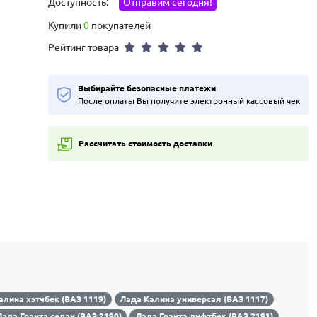
Доступность:
Отправим сегодня!
Купили
0
покупателей
Рейтинг товара
Выбирайте безопасные платежи
После оплаты Вы получите электронный кассовый чек
Рассчитать стоимость доставки
алина хэтчбек (ВАЗ 1119)
Лада Калина универсал (ВАЗ 1117)
ада Гранта седан (ВАЗ 2190)
Лада Гранта лифтбек (ВАЗ 2191)