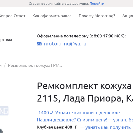
Старая версия сайта еще доступна.
Перейти
Вопрос-Ответ
Как оформить заказ
Почему Motorring?
Акци
Оформление по телефону (с 8:00-17:00 МСК):
артных
motor.ring@ya.ru
и
Ремкомплект кожуха ГРМ...
Ремкомплект кожуха 
2115, Лада Приора, К
-1400
Узнайте как купить дешевле
₽
Нашли дешевле? Снизим цену!
узнать 
—
узнать как получить
Клубная цена:
408
—
₽