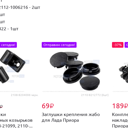
112-1006216 - 2шт
3шт
3шт
22 - 1шт
 сегодня!
Отправим сегодня!
-37%
2108-8204096 черн.
2110-8212772 (6шт)
69
189
₽
₽
чки
Заглушки крепления жабо
Компле
ных козырьков
для Лада Приора
наклад
21099, 2110-...
Приора,