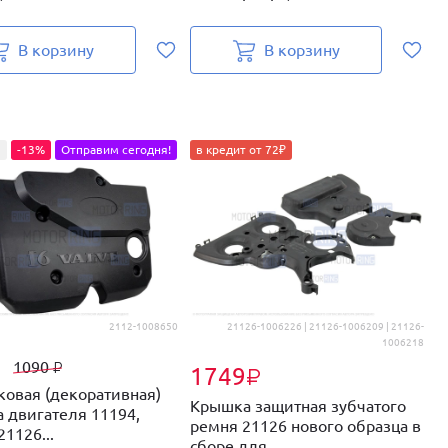
В корзину
В корзину
5
-13%
Отправим сегодня!
в кредит от 72₽
2112-1008650
21126-1006226 | 21126-1006209 | 21126-
1006218
₽
1090
₽
1749
₽
ковая (декоративная)
Р
Крышка защитная зубчатого
 двигателя 11194,
2
ремня 21126 нового образца в
21126...
К
сборе для...