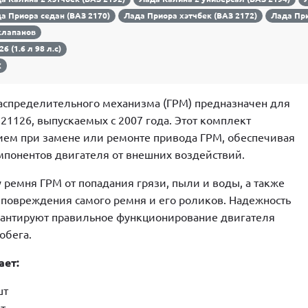
а Приора седан (ВАЗ 2170)
Лада Приора хэтчбек (ВАЗ 2172)
Лада При
клапанов
26 (1.6 л 98 л.с)
С
аспределительного механизма (ГРМ) предназначен для
21126, выпускаемых с 2007 года. Этот комплект
ем при замене или ремонте привода ГРМ, обеспечивая
мпонентов двигателя от внешних воздействий.
 ремня ГРМ от попадания грязи, пыли и воды, а также
повреждения самого ремня и его роликов. Надежность
арантируют правильное функционирование двигателя
обега.
ает:
шт
т