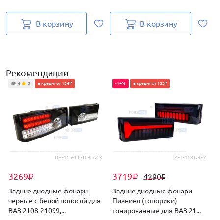
В корзину
В корзину
Рекомендации
4
5
в кредит от 134₽
-14%
в кредит от 153₽
DH-415-1 LED BLACK
ZFT-418 GREY
3269
3719
4290
₽
₽
₽
Задние диодные фонари
Задние диодные фонари
черные с белой полосой для
Пианино (топорики)
ВАЗ 2108-21099,...
тонированные для ВАЗ 21...