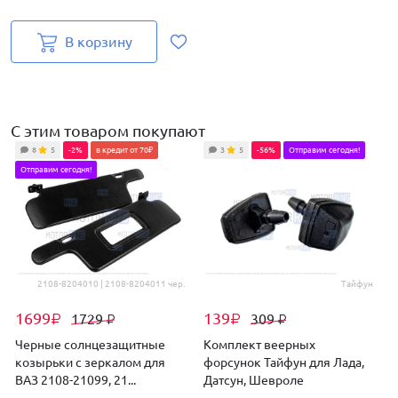
В корзину
С этим товаром покупают
8
5
-2%
в кредит от 70₽
3
5
-56%
Отправим сегодня!
Отправим сегодня!
2108-8204010 | 2108-8204011 чер.
Тайфун
1699
139
1729
309
₽
₽
₽
₽
Черные солнцезащитные
Комплект веерных
козырьки с зеркалом для
форсунок Тайфун для Лада,
ВАЗ 2108-21099, 21...
Датсун, Шевроле
д