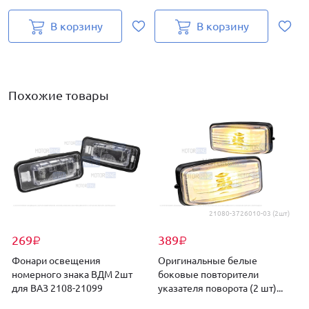
В корзину
В корзину
Похожие товары
21080-3726010-03 (2шт)
269
389
₽
₽
Фонари освещения
Оригинальные белые
номерного знака ВДМ 2шт
боковые повторители
для ВАЗ 2108-21099
указателя поворота (2 шт)...
д