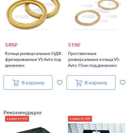
549
519
₽
₽
Кольца универсальные МДФ
Проставочные
фрезерованные VS-Avto под
универсальные кольца VS-
динамики
Avto 15мм под динамики
1
В корзину
В корзину
Рекомендации
в кредит от 141₽
в кредит от 184₽