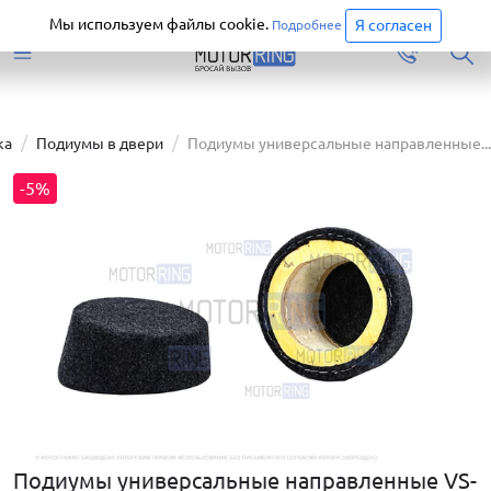
Старая версия сайта еще доступна.
Перейти
Мы используем файлы cookie.
Я согласен
Подробнее
ка
Подиумы в двери
Подиумы универсальные направленные...
-5%
Подиумы универсальные направленные VS-