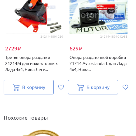
21214-1801020
21214-1801012-88
2729
629
₽
₽
Третья опора раздатки
Опора раздаточной коробки
21214М для инжекторных
21214 Avtostandart для Лада
Лада 4х4, Нива Леге...
4х4, Нива...
В корзину
В корзину
Похожие товары