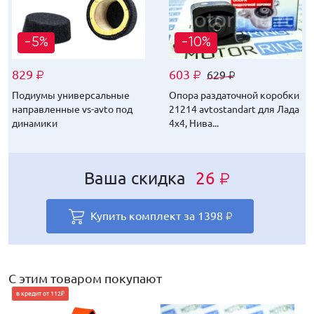
-5%
-10%
829
603
629
₽
₽
₽
Подиумы универсальные
Опора раздаточной коробки
направленные vs-avto под
21214 avtostandart для Лада
динамики
4х4, Нива...
Ваша скидка
26
₽
Купить комплект за
1398
₽
С этим товаром покупают
в кредит от 112₽