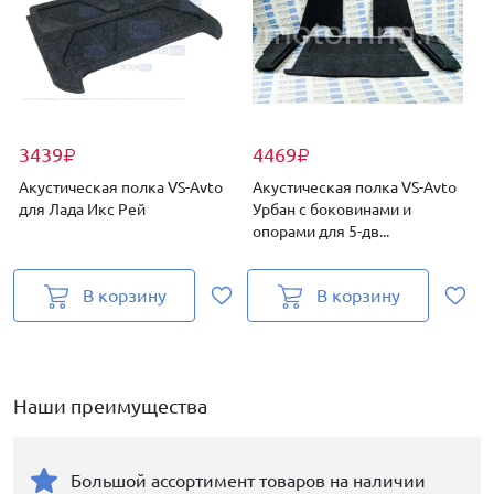
3439
4469
₽
₽
Акустическая полка VS-Avto
Акустическая полка VS-Avto
для Лада Икс Рей
Урбан с боковинами и
опорами для 5-дв...
Л
В корзину
В корзину
Наши преимущества
Большой ассортимент товаров на наличии