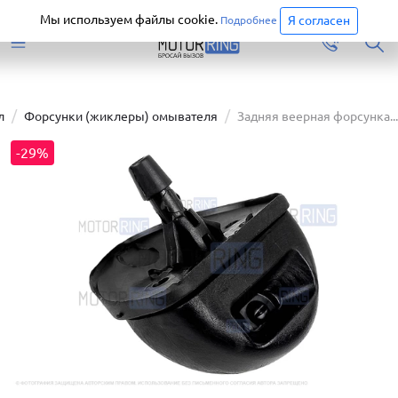
Старая версия сайта еще доступна.
Перейти
Мы используем файлы cookie.
Я согласен
Подробнее
л
Форсунки (жиклеры) омывателя
Задняя веерная форсунка...
-29%