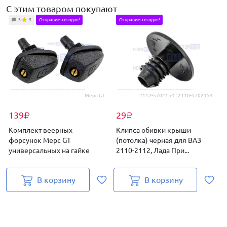
С этим товаром покупают
3
5
Отправим сегодня!
Отправим сегодня!
Мерс GT
2112-5702154 | 2110-5702154
139
29
₽
₽
Комплект веерных
Клипса обивки крыши
форсунок Мерс GT
(потолка) черная для ВАЗ
универсальных на гайке
2110-2112, Лада При...
В
В корзину
В корзину