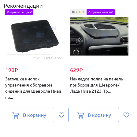
Рекомендации
Отправим сегодня!
4
5
Отправим сегодня!
21230-5326104-55-0
190
629
₽
₽
Заглушка кнопок
Накладка-полка на панель
управления обогревом
приборов для Шевроле/
сидений для Шевроле Нива
Лада Нива 2123, Тр...
4
по...
В корзину
В корзину