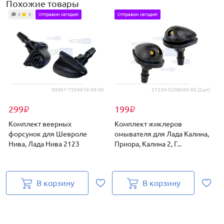
Похожие товары
2
5
Отправим сегодня!
Отправим сегодня!
00001-7504676-00-00
21230-5208060-00 (2шт)
299
199
₽
₽
Комплект веерных
Комплект жиклеров
форсунок для Шевроле
омывателя для Лада Калина,
Нива, Лада Нива 2123
Приора, Калина 2, Г...
П
В корзину
В корзину