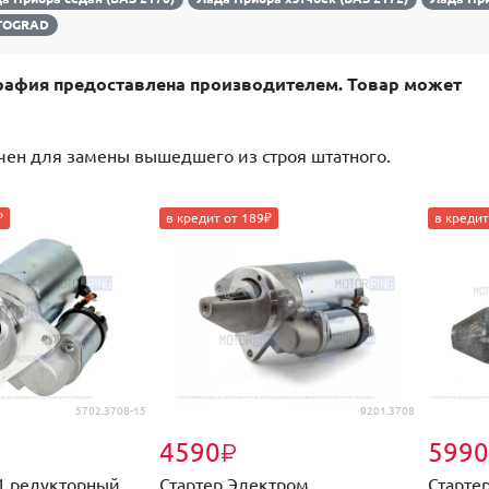
TOGRAD
афия предоставлена производителем. Товар может
чен для замены вышедшего из строя штатного.
₽
в кредит от 189₽
в кредит
5702.3708-15
9201.3708
4590
5990
₽
-1 редукторный
Стартер Электром
Старте