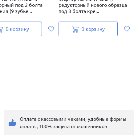
орный под 2 болта
редукторный нового образца
н
ия (9 зубье...
под 3 болта кре...
к
В корзину
В корзину
Оплата с кассовыми чеками, удобные формы
оплаты, 100% защита от мошенников