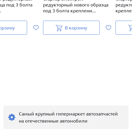
ца под 3 болта
редукторный нового образца
редукт
.
под 3 болта креплени...
креплен
орзину
В корзину
Самый крупный гипермаркет автозапчастей
на отечественные автомобили