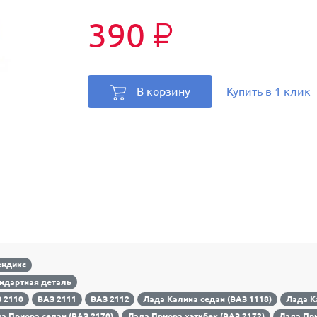
390
₽
В корзину
Купить в 1 клик
ендикс
ндартная деталь
 2110
ВАЗ 2111
ВАЗ 2112
Лада Калина седан (ВАЗ 1118)
Лада К
а Приора седан (ВАЗ 2170)
Лада Приора хэтчбек (ВАЗ 2172)
Лада При