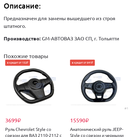
Описание:
Предназначен для замены вышедшего из строя
штатного.
Производство:
GM-АВТОВАЗ ЗАО СП, г. Тольятти
Похожие товары
в кредит от 152₽
в кредит от 641₽
#1
3699
15590
₽
₽
Руль Chevrolet Style со
Анатомический руль JEEP-
срезом для ВАЗ 2110-2112 с
Style со срезом и черными