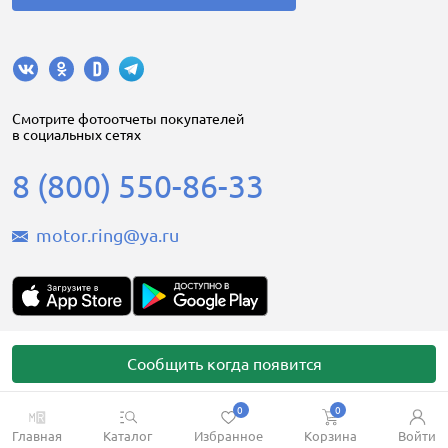
Cмотрите фотоотчеты покупателей
в социальных сетях
8 (800) 550-86-33
motor.ring@ya.ru
Motorring.ru © 2008-2026
Сообщить когда появится
0
0
Главная
Каталог
Избранное
Корзина
Войти