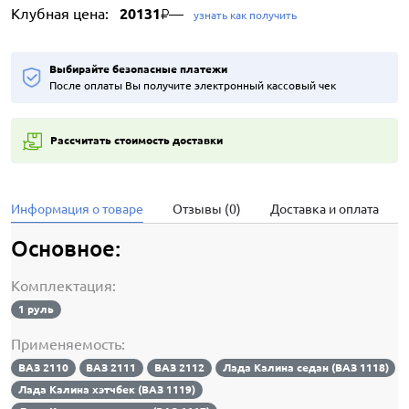
Клубная цена:
20131
—
₽
узнать как получить
Выбирайте безопасные платежи
После оплаты Вы получите электронный кассовый чек
Рассчитать стоимость доставки
Информация о товаре
Отзывы (0)
Доставка и оплата
Основное:
Комплектация:
1 руль
Применяемость:
ВАЗ 2110
ВАЗ 2111
ВАЗ 2112
Лада Калина седан (ВАЗ 1118)
Лада Калина хэтчбек (ВАЗ 1119)