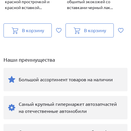
красной прострочкой и
обшитый экокожей со
красной вставкой...
вставками черный лак...
в
В корзину
В корзину
Наши преимущества
Большой ассортимент товаров на наличии
Самый крупный гипермаркет автозапчастей
на отечественные автомобили